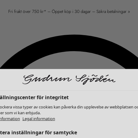
Fri frakt över 750 kr* – Öppet köp i 30 dagar – Säkra betalningar »
ällningscenter för integritet
lockera vissa typer av cookies kan påverka din upplevelse av webbplatsen o
ter som vi kan erbjuda.
nformation
Legal information
era inställningar för samtycke