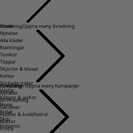
Kläder
Inredning
Öppna meny Inredning
Nyheter
Alla kläder
Klänningar
Tunikor
Toppar
Skjortor & blusar
Koftor
Stickade tröjor
Inredning
Kampanjer
Öppna meny Kampanjer
Västar
Nyheter
Kappor & jackor
All inredning
Byxor
Gardiner
Kjolar
Kuddar & kuddfodral
Skor
Mattor
Kimonos
Frotté