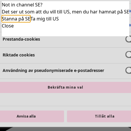
Not in channel SE?
Absolut nödvändiga cookies
Alltid 
Det ser ut som att du vill till US, men du har hamnat på SE
Stanna på SE
Ta mig till US
Funktionella cookies
Alltid 
Close
Prestanda-cookies
Riktade cookies
Användning av pseudonymiserade e-postadresser
Bekräfta mina val
Avvisa alla
Tillåt alla