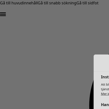
Gå till huvudinnehåll
Gå till snabb sökning
Gå till sidfot
Inst
Att b
tjäns
Mer i
Hant