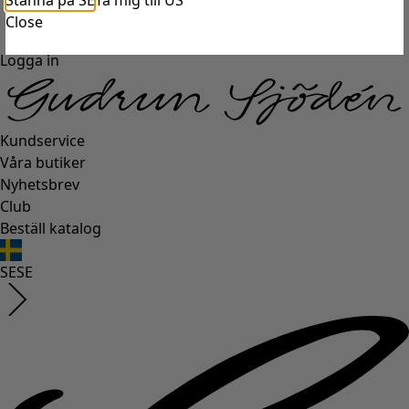
Stanna på SE
Ta mig till US
Close
Logga in
Kundservice
Våra butiker
Nyhetsbrev
Club
Beställ katalog
SE
SE