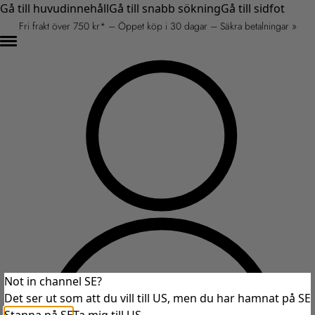
Gå till huvudinnehåll
Gå till snabb sökning
Gå till sidfot
Fri frakt över 750 kr* – Öppet köp i 30 dagar – Säkra betalningar »
Not in channel SE?
Det ser ut som att du vill till US, men du har hamnat på SE