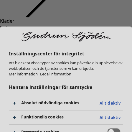
Kläder
Inredning
Öppna meny Inredning
Nyheter
Alla kläder
Klänningar
Tunikor
Inställningscenter för integritet
Toppar
Att blockera vissa typer av cookies kan påverka din upplevelse av
Skjortor & blusar
webbplatsen och de tjänster som vi kan erbjuda.
Koftor
Mer information
Legal information
Stickade tröjor
Inredning
Kampanjer
Öppna meny Kampanjer
Västar
Hantera inställningar för samtycke
Nyheter
Kappor & jackor
All inredning
Byxor
Gardiner
Absolut nödvändiga cookies
Alltid aktiv
Kjolar
Kuddar & kuddfodral
Skor
Mattor
Funktionella cookies
Alltid aktiv
Kimonos
Frotté
Böcker
Prestanda-cookies