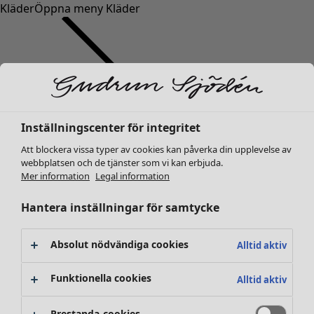
Kläder
Öppna meny Kläder
Inställningscenter för integritet
Kläder
Nyheter
Att blockera vissa typer av cookies kan påverka din upplevelse av
webbplatsen och de tjänster som vi kan erbjuda.
Alla kläder
Mer information
Legal information
Klänningar
Tunikor
Hantera inställningar för samtycke
Toppar
Skjortor & blusar
Absolut nödvändiga cookies
Alltid aktiv
Koftor
Stickade tröjor
Funktionella cookies
Alltid aktiv
Västar
Kappor & jackor
Prestanda-cookies