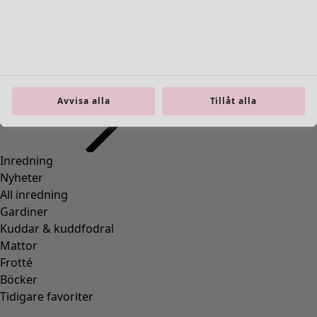
Inredning
Öppna meny Inredning
Avvisa alla
Tillåt alla
Inredning
Nyheter
All inredning
Gardiner
Kuddar & kuddfodral
Mattor
Frotté
Böcker
Tidigare favoriter