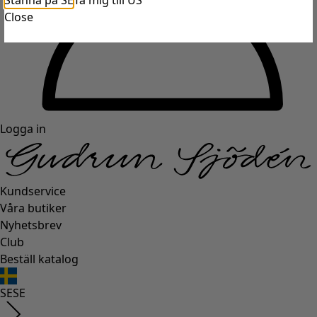
Stanna på SE
Ta mig till US
Close
Logga in
Kundservice
Våra butiker
Nyhetsbrev
Club
Beställ katalog
SE
SE