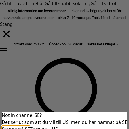
Gå till huvudinnehåll
Gå till snabb sökning
Gå till sidfot
Viktig information om leveranstider
– På grund av högt tryck har vi för
närvarande längre leveranstider – cirka 7–10 vardagar. Tack för ditt tålamod!
Stäng
Fri frakt över 750 kr* – Öppet köp i 30 dagar – Säkra betalningar »
Not in channel SE?
Det ser ut som att du vill till US, men du har hamnat på SE