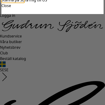
Stanna på SE
Ta mig till US
Close
Logga in
Kundservice
Våra butiker
Nyhetsbrev
Club
Beställ katalog
SE
SE