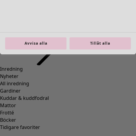
Inredning
Öppna meny Inredning
Avvisa alla
Tillåt alla
Inredning
Nyheter
All inredning
Gardiner
Kuddar & kuddfodral
Mattor
Frotté
Böcker
Tidigare favoriter