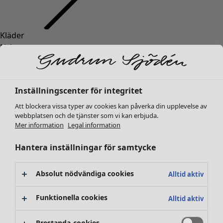
Kläder
Nyheter
Alla kläder
Klänningar
Tunikor
Inställningscenter för integritet
Toppar
Att blockera vissa typer av cookies kan påverka din upplevelse av
Skjortor & blusar
webbplatsen och de tjänster som vi kan erbjuda.
Koftor
Mer information
Legal information
Stickade tröjor
Västar
Hantera inställningar för samtycke
Kappor & jackor
Byxor
Absolut nödvändiga cookies
Alltid aktiv
Kjolar
Skor
Funktionella cookies
Alltid aktiv
Kimonos
Prestanda-cookies