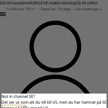
Gå till huvudinnehåll
Gå till snabb sökning
Gå till sidfot
Fri frakt över 750 kr* – Öppet köp i 30 dagar – Säkra betalningar »
Not in channel SE?
Det ser ut som att du vill till US, men du har hamnat på SE