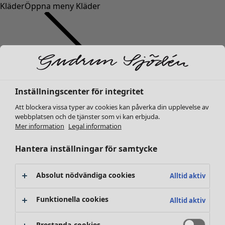
Kläder
Öppna meny Kläder
Inställningscenter för integritet
Kläder
Nyheter
Att blockera vissa typer av cookies kan påverka din upplevelse av
webbplatsen och de tjänster som vi kan erbjuda.
Alla kläder
Mer information
Legal information
Klänningar
Tunikor
Hantera inställningar för samtycke
Toppar
Skjortor & blusar
Absolut nödvändiga cookies
Alltid aktiv
Koftor
Stickade tröjor
Funktionella cookies
Alltid aktiv
Västar
Kappor & jackor
Prestanda-cookies