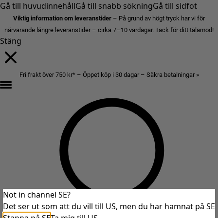
Gå till huvudinnehåll
Gå till snabb sökning
Gå till sidfot
Viktig information om leveranstider
– På grund av högt tryck har vi för
närvarande längre leveranstider – cirka 7–10 vardagar. Tack för ditt tålamod!
Stäng
Fri frakt över 750 kr* – Öppet köp i 30 dagar – Säkra betalningar »
Not in channel SE?
Det ser ut som att du vill till US, men du har hamnat på SE