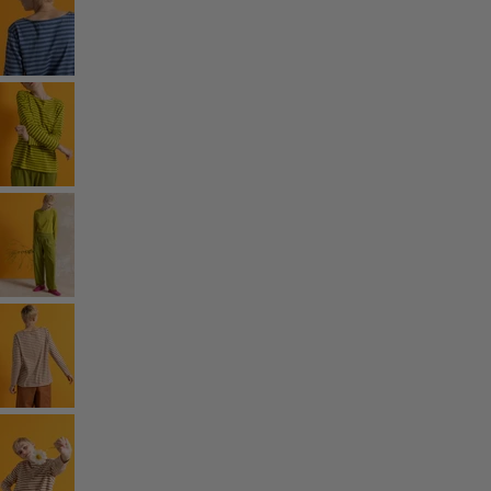
Gammaldags inredning
Lantlig inredning
Rolig inredning
Färgglad inredning
Blommig inredning
Natur
Bohemisk inredning
Skandinavisk inredning
Mysig inredning