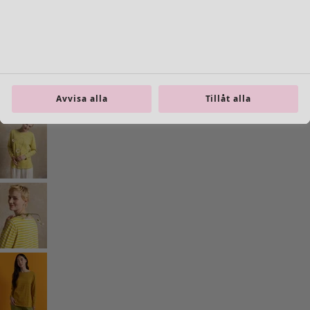
Inredning
Öppna meny Inredning
Avvisa alla
Tillåt alla
Inredning
Nyheter
All inredning
Gardiner
Kuddar & kuddfodral
Mattor
Frotté
Böcker
Tidigare favoriter