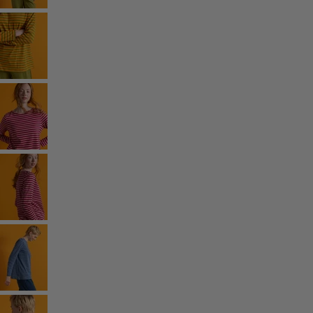
Rum
Badrum
Vardagsrum
Kök & matplats
Shoppa stilen
Klassisk och allmoge inredning