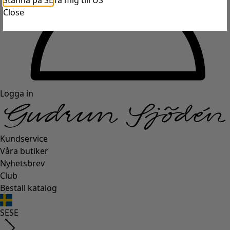
Stanna på SE
Ta mig till US
Close
Logga in
Kundservice
Våra butiker
Nyhetsbrev
Club
Beställ katalog
SE
SE