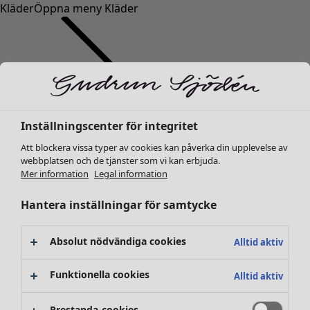
Kläder
Öppna meny Kläder
Inställningscenter för integritet
Kläder
Nyheter
Att blockera vissa typer av cookies kan påverka din upplevelse av
webbplatsen och de tjänster som vi kan erbjuda.
Alla kläder
Mer information
Legal information
Klänningar
Tunikor
Hantera inställningar för samtycke
Toppar
Skjortor & blusar
Absolut nödvändiga cookies
Alltid aktiv
Koftor
Stickade tröjor
Funktionella cookies
Alltid aktiv
Västar
Kappor & jackor
Prestanda-cookies