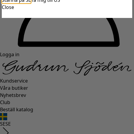
Stanna på SE
Ta mig till US
Close
Logga in
Kundservice
Våra butiker
Nyhetsbrev
Club
Beställ katalog
SE
SE