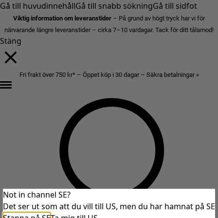
Gå till huvudinnehåll
Gå till snabb sökning
Gå till sidfot
Viktig information om leveranstider
– På grund av högt tryck har vi för
närvarande längre leveranstider – cirka 7–10 vardagar. Tack för ditt tålamod!
Stäng
Fri frakt över 750 kr* – Öppet köp i 30 dagar – Säkra betalningar »
Not in channel SE?
Det ser ut som att du vill till US, men du har hamnat på SE