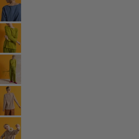
Gammaldags inredning
Lantlig inredning
Rolig inredning
Färgglad inredning
Blommig inredning
Natur
Bohemisk inredning
Skandinavisk inredning
Mysig inredning