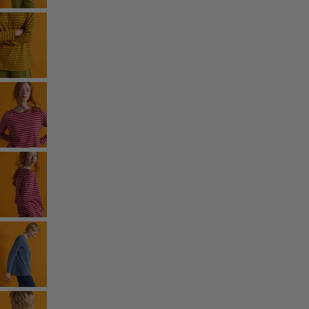
Rum
Badrum
Vardagsrum
Kök & matplats
Shoppa stilen
Klassisk och allmoge inredning