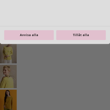
Inredning
Öppna meny Inredning
Avvisa alla
Tillåt alla
Inredning
Nyheter
All inredning
Gardiner
Kuddar & kuddfodral
Mattor
Frotté
Böcker
Tidigare favoriter