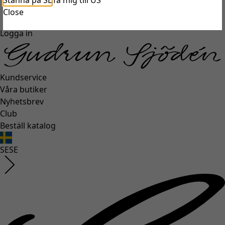
Stanna på SE
Ta mig till US
unexpectederror.buttontext
Close
Logga in
Kundservice
Våra butiker
Nyhetsbrev
Club
Beställ katalog
SE
SE