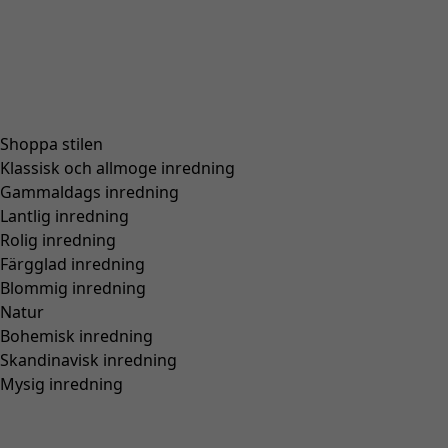
Basrandstop i ekologisk bomull
Wish list icon
Pris
:
595 kr
Färg
ekollon/fjäder
85