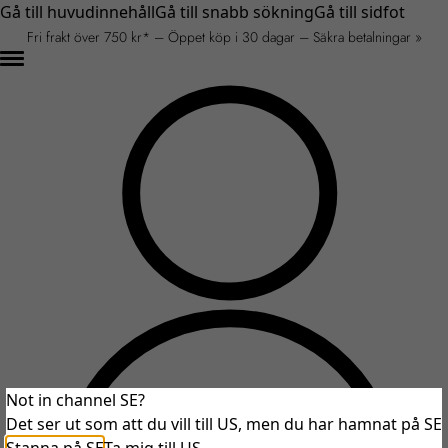
Gå till huvudinnehåll
Gå till snabb sökning
Gå till sidfot
Fri frakt över 750 kr* – Öppet köp i 30 dagar – Säkra betalningar »
Not in channel SE?
Det ser ut som att du vill till US, men du har hamnat på SE
An unexpected error occurred.