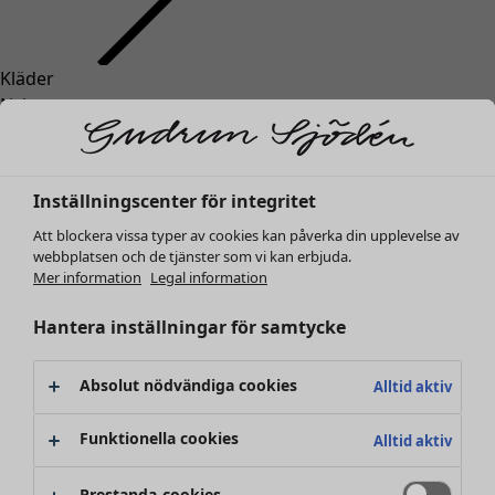
Kläder
Inredning
Öppna meny Inredning
Nyheter
Alla kläder
Klänningar
Tunikor
Inställningscenter för integritet
Toppar
Att blockera vissa typer av cookies kan påverka din upplevelse av
Skjortor & blusar
webbplatsen och de tjänster som vi kan erbjuda.
Koftor
Mer information
Legal information
Stickade tröjor
Inredning
Kampanjer
Öppna meny Kampanjer
Västar
Hantera inställningar för samtycke
Nyheter
Kappor & jackor
All inredning
Byxor
Gardiner
Absolut nödvändiga cookies
Alltid aktiv
Kjolar
Kuddar & kuddfodral
Skor
Mattor
Funktionella cookies
Alltid aktiv
Kimonos
Frotté
Böcker
Prestanda-cookies