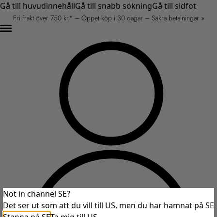
Gå till huvudinnehåll
Gå till snabb sökning
Gå till sidfot
Fri frakt över 750 kr* – Öppet köp i 30 dagar – Säkra betalningar »
Not in channel SE?
Det ser ut som att du vill till US, men du har hamnat på SE