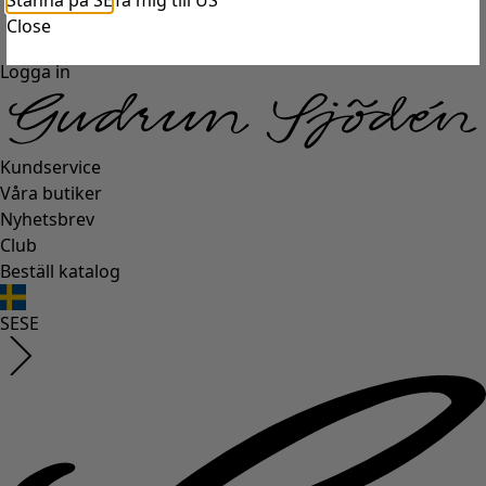
Stanna på SE
Ta mig till US
Close
Logga in
Kundservice
Våra butiker
Nyhetsbrev
Club
Beställ katalog
SE
SE