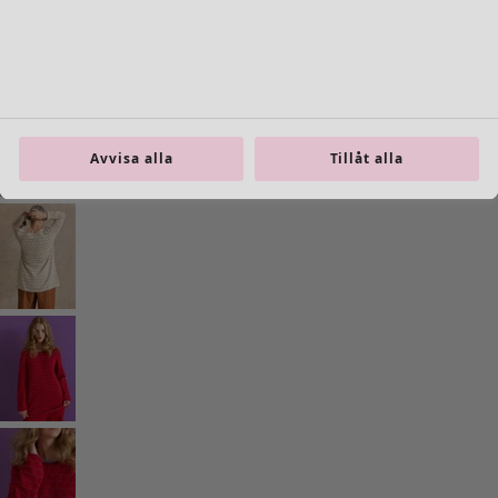
Gå till 5
Gå till 6
Fler färger
Avvisa alla
Tillåt alla