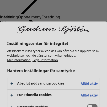
Kläder
Inredning
Öppna meny Inredning
Nyheter
Alla kläder
Klänningar
Tunikor
Inställningscenter för integritet
Toppar
Att blockera vissa typer av cookies kan påverka din upplevelse av
Skjortor & blusar
webbplatsen och de tjänster som vi kan erbjuda.
Koftor
Mer information
Legal information
Stickade tröjor
Inredning
Kampanjer
Öppna meny Kampanjer
Västar
Hantera inställningar för samtycke
Nyheter
Kappor & jackor
All inredning
Byxor
Gardiner
Absolut nödvändiga cookies
Alltid aktiv
Kjolar
Kuddar & kuddfodral
Skor
Mattor
Funktionella cookies
Alltid aktiv
Kimonos
Frotté
Böcker
Prestanda-cookies