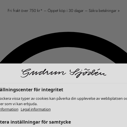
Fri frakt över 750 kr* – Öppet köp i 30 dagar – Säkra betalningar »
ällningscenter för integritet
lockera vissa typer av cookies kan påverka din upplevelse av webbplatsen o
ter som vi kan erbjuda.
nformation
Legal information
era inställningar för samtycke