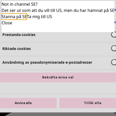
Not in channel SE?
Absolut nödvändiga cookies
Alltid 
Det ser ut som att du vill till US, men du har hamnat på SE
Stanna på SE
Ta mig till US
Funktionella cookies
Alltid 
Close
Prestanda-cookies
Riktade cookies
Användning av pseudonymiserade e-postadresser
Bekräfta mina val
Avvisa alla
Tillåt alla