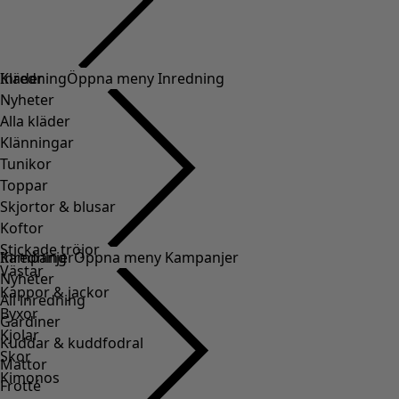
Kläder
Inredning
Öppna meny Inredning
Nyheter
Alla kläder
Klänningar
Tunikor
Toppar
Skjortor & blusar
Koftor
Stickade tröjor
Inredning
Kampanjer
Öppna meny Kampanjer
Västar
Nyheter
Kappor & jackor
All inredning
Byxor
Gardiner
Kjolar
Kuddar & kuddfodral
Skor
Mattor
Kimonos
Frotté