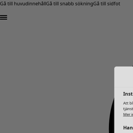
Gå till huvudinnehåll
Gå till snabb sökning
Gå till sidfot
Inst
Att b
tjäns
Mer i
Hant