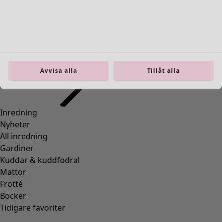
Inredning
Öppna meny Inredning
Avvisa alla
Tillåt alla
Inredning
Nyheter
All inredning
Gardiner
Kuddar & kuddfodral
Mattor
Frotté
Böcker
Tidigare favoriter