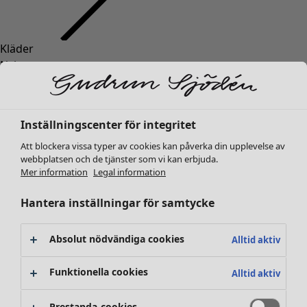
Kläder
Nyheter
Alla kläder
Klänningar
Tunikor
Inställningscenter för integritet
Toppar
Att blockera vissa typer av cookies kan påverka din upplevelse av
Skjortor & blusar
webbplatsen och de tjänster som vi kan erbjuda.
Koftor
Mer information
Legal information
Stickade tröjor
Västar
Hantera inställningar för samtycke
Kappor & jackor
Byxor
Absolut nödvändiga cookies
Alltid aktiv
Kjolar
Skor
Funktionella cookies
Alltid aktiv
Kimonos
Prestanda-cookies