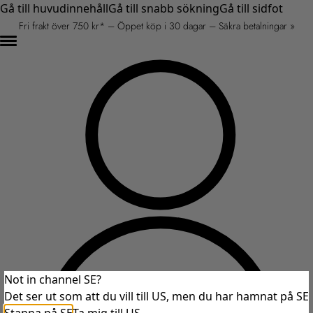
Gå till huvudinnehåll
Gå till snabb sökning
Gå till sidfot
Fri frakt över 750 kr* – Öppet köp i 30 dagar – Säkra betalningar »
Not in channel SE?
Det ser ut som att du vill till US, men du har hamnat på SE