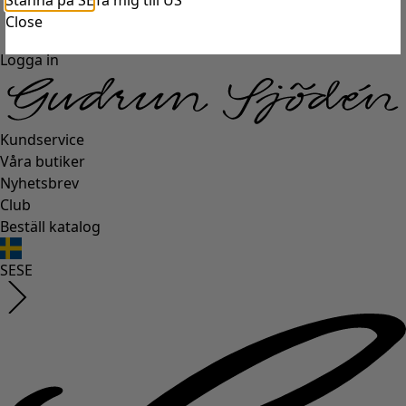
Stanna på SE
Ta mig till US
Close
Logga in
Kundservice
Våra butiker
Nyhetsbrev
Club
Beställ katalog
SE
SE