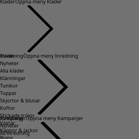
Kläder
Öppna meny Kläder
Kläder
Inredning
Öppna meny Inredning
Nyheter
Alla kläder
Klänningar
Tunikor
Toppar
Skjortor & blusar
Koftor
Stickade tröjor
Inredning
Kampanjer
Öppna meny Kampanjer
Västar
Nyheter
Kappor & jackor
All inredning
Byxor