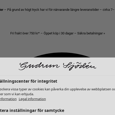
der
– På grund av högt tryck har vi för närvarande längre leveranstider – cirka 7–
Fri frakt över 750 kr* – Öppet köp i 30 dagar – Säkra betalningar »
ällningscenter för integritet
lockera vissa typer av cookies kan påverka din upplevelse av webbplatsen o
ter som vi kan erbjuda.
nformation
Legal information
era inställningar för samtycke