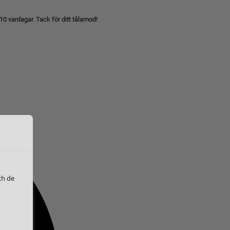
10 vardagar. Tack för ditt tålamod!
ch de