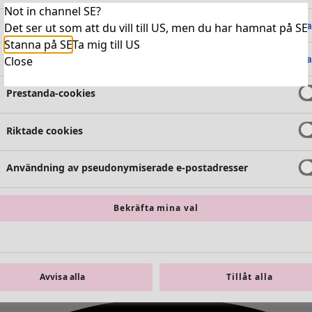
Not in channel SE?
Absolut nödvändiga cookies
Alltid 
Det ser ut som att du vill till US, men du har hamnat på SE
Stanna på SE
Ta mig till US
Funktionella cookies
Alltid 
Close
Prestanda-cookies
Riktade cookies
Användning av pseudonymiserade e-postadresser
Bekräfta mina val
Avvisa alla
Tillåt alla