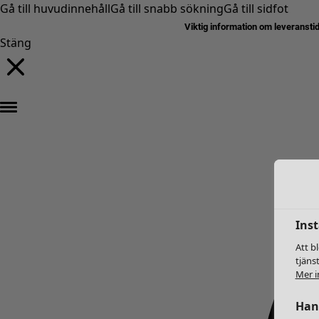
Gå till huvudinnehåll
Gå till snabb sökning
Gå till sidfot
Viktig information om leveransti
Stäng
Inst
Att b
tjäns
Mer i
Hant