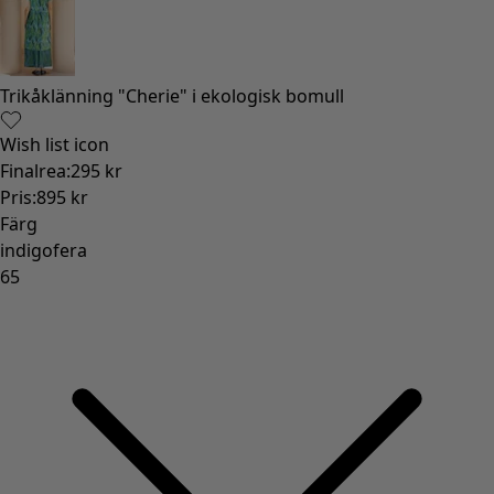
Gammaldags inredning
Lantlig inredning
Rolig inredning
Färgglad inredning
Blommig inredning
Natur
Bohemisk inredning
Skandinavisk inredning
Mysig inredning