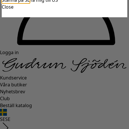
Stanna på SE
Ta mig till US
Close
Logga in
Kundservice
Våra butiker
Nyhetsbrev
Club
Beställ katalog
SE
SE