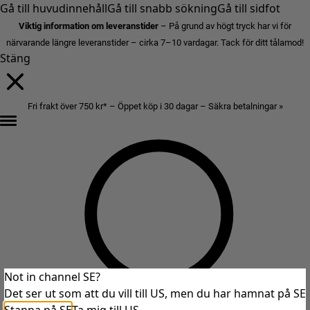
Gå till huvudinnehåll
Gå till snabb sökning
Gå till sidfot
Viktig information om leveranstider
– På grund av högt tryck har vi för
närvarande längre leveranstider – cirka 7–10 vardagar. Tack för ditt tålamod!
Stäng
Fri frakt över 750 kr* – Öppet köp i 30 dagar – Säkra betalningar »
Not in channel SE?
Det ser ut som att du vill till US, men du har hamnat på SE