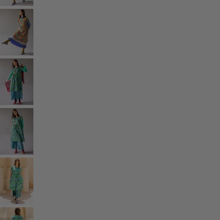
Rum
Badrum
Vardagsrum
Kök & matplats
Shoppa stilen
Klassisk och allmoge inredning