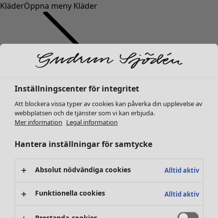
Kläder
Öppna meny Kläder
Inställningscenter för integritet
Kläder
Nyheter
Att blockera vissa typer av cookies kan påverka din upplevelse av
webbplatsen och de tjänster som vi kan erbjuda.
Alla kläder
Mer information
Legal information
Klänningar
Tunikor
Hantera inställningar för samtycke
Toppar
Skjortor & blusar
Absolut nödvändiga cookies
Alltid aktiv
Koftor
Stickade tröjor
Funktionella cookies
Alltid aktiv
Västar
Kappor & jackor
Prestanda-cookies