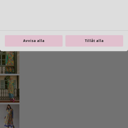
Inredning
Öppna meny Inredning
Avvisa alla
Tillåt alla
Inredning
Nyheter
All inredning
Gardiner
Kuddar & kuddfodral
Mattor
Frotté
Böcker
Tidigare favoriter