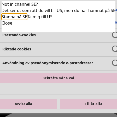
Not in channel SE?
Absolut nödvändiga cookies
Alltid 
Det ser ut som att du vill till US, men du har hamnat på SE
Stanna på SE
Ta mig till US
Funktionella cookies
Alltid 
Close
Prestanda-cookies
Riktade cookies
Användning av pseudonymiserade e-postadresser
Bekräfta mina val
Avvisa alla
Tillåt alla