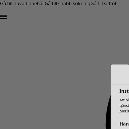
Gå till huvudinnehåll
Gå till snabb sökning
Gå till sidfot
Inst
Att b
tjäns
Mer i
Hant