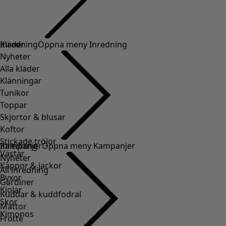
Kläder
Inredning
Öppna meny Inredning
Nyheter
Alla kläder
Klänningar
Tunikor
Toppar
Skjortor & blusar
Koftor
Stickade tröjor
Inredning
Kampanjer
Öppna meny Kampanjer
Västar
Nyheter
Kappor & jackor
All inredning
Byxor
Gardiner
Kjolar
Kuddar & kuddfodral
Skor
Mattor
Kimonos
Frotté