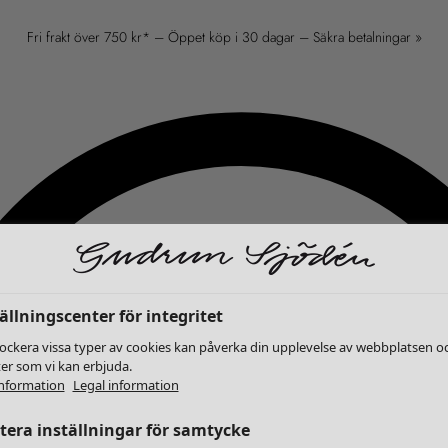
Fri frakt över 750 kr* – Öppet köp i 30 dagar – Säkra betalningar »
ällningscenter för integritet
lockera vissa typer av cookies kan påverka din upplevelse av webbplatsen o
ter som vi kan erbjuda.
nformation
Legal information
era inställningar för samtycke