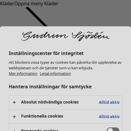
Kläder
Öppna meny Kläder
Inställningscenter för integritet
Kläder
Nyheter
Att blockera vissa typer av cookies kan påverka din upplevelse av
webbplatsen och de tjänster som vi kan erbjuda.
Alla kläder
Mer information
Legal information
Klänningar
Tunikor
Hantera inställningar för samtycke
Toppar
Skjortor & blusar
Absolut nödvändiga cookies
Alltid aktiv
Koftor
Stickade tröjor
Funktionella cookies
Alltid aktiv
Västar
Kappor & jackor
Prestanda-cookies