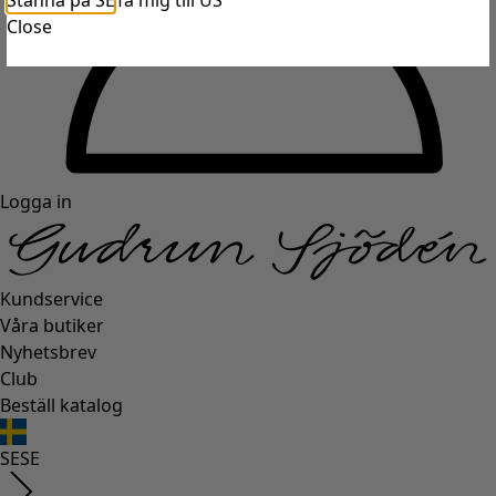
Stanna på SE
Ta mig till US
Close
Logga in
Kundservice
Våra butiker
Nyhetsbrev
Club
Beställ katalog
SE
SE