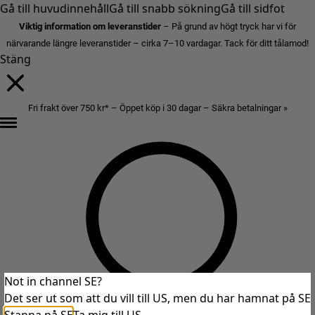
Gå till huvudinnehåll
Gå till snabb sökning
Gå till sidfot
Viktig information om leveranstider
– På grund av högt tryck har vi för
närvarande längre leveranstider – cirka 7–10 vardagar. Tack för ditt tålamod!
Stäng
Fri frakt över 750 kr* – Öppet köp i 30 dagar – Säkra betalningar »
Not in channel SE?
Det ser ut som att du vill till US, men du har hamnat på SE