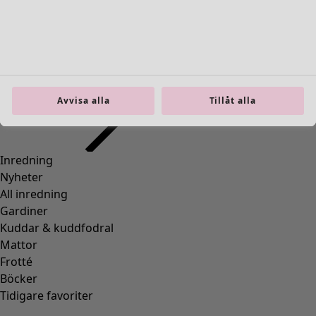
Inredning
Öppna meny Inredning
Avvisa alla
Tillåt alla
Inredning
Nyheter
All inredning
Gardiner
Kuddar & kuddfodral
Mattor
Frotté
Böcker
Tidigare favoriter