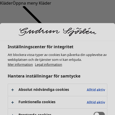
Kläder
Öppna meny Kläder
Inställningscenter för integritet
Kläder
Nyheter
Att blockera vissa typer av cookies kan påverka din upplevelse av
webbplatsen och de tjänster som vi kan erbjuda.
Alla kläder
Mer information
Legal information
Klänningar
Tunikor
Hantera inställningar för samtycke
Toppar
Skjortor & blusar
Absolut nödvändiga cookies
Alltid aktiv
Koftor
Stickade tröjor
Funktionella cookies
Alltid aktiv
Västar
Kappor & jackor
Prestanda-cookies