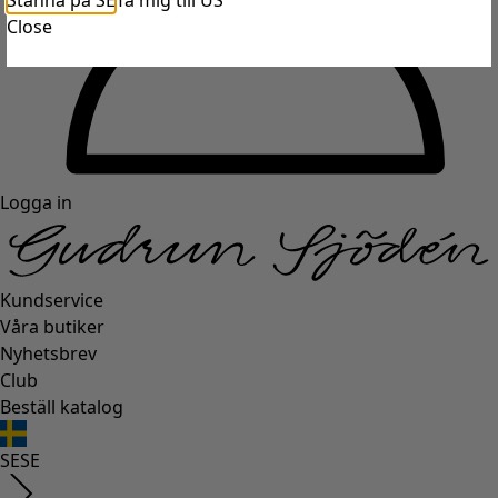
Stanna på SE
Ta mig till US
Close
Logga in
Kundservice
Våra butiker
Nyhetsbrev
Club
Beställ katalog
SE
SE