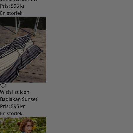
Rum
Badrum
Vardagsrum
Kök & matplats
Shoppa stilen
Klassisk och allmoge inredning