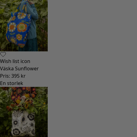
Gammaldags inredning
Lantlig inredning
Rolig inredning
Färgglad inredning
Blommig inredning
Natur
Bohemisk inredning
Skandinavisk inredning
Mysig inredning