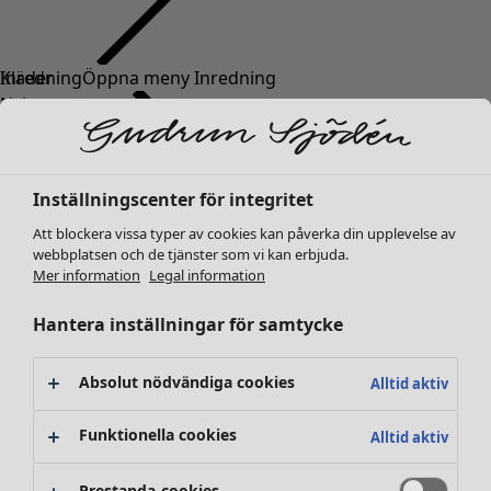
Kläder
Nyheter
Alla kläder
Klänningar
Tunikor
Inställningscenter för integritet
Toppar
Att blockera vissa typer av cookies kan påverka din upplevelse av
Skjortor & blusar
webbplatsen och de tjänster som vi kan erbjuda.
Koftor
Mer information
Legal information
Stickade tröjor
Västar
Hantera inställningar för samtycke
Kappor & jackor
Byxor
Absolut nödvändiga cookies
Alltid aktiv
Kjolar
Skor
Funktionella cookies
Alltid aktiv
Kimonos
Prestanda-cookies