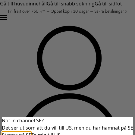
Gå till huvudinnehåll
Gå till snabb sökning
Gå till sidfot
Fri frakt över 750 kr* – Öppet köp i 30 dagar – Säkra betalningar »
Not in channel SE?
Det ser ut som att du vill till US, men du har hamnat på SE