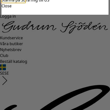
Stanna på SE
Ta mig till US
Close
Logga in
Kundservice
Våra butiker
Nyhetsbrev
Club
Beställ katalog
SE
SE