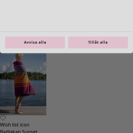
Inredning
Öppna meny Inredning
Avvisa alla
Tillåt alla
Inredning
Nyheter
All inredning
Gardiner
Kuddar & kuddfodral
Mattor
Frotté
Böcker
Tidigare favoriter