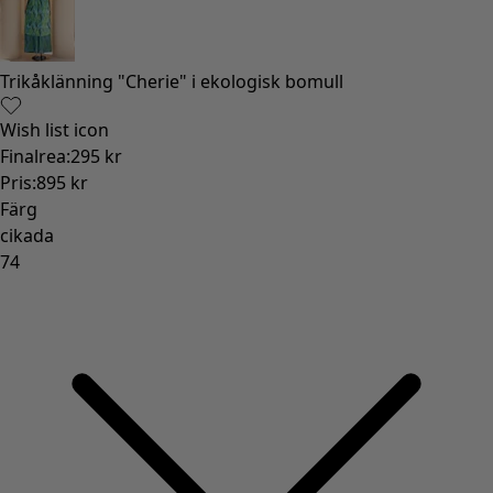
Gammaldags inredning
Lantlig inredning
Rolig inredning
Färgglad inredning
Blommig inredning
Natur
Bohemisk inredning
Skandinavisk inredning
Mysig inredning