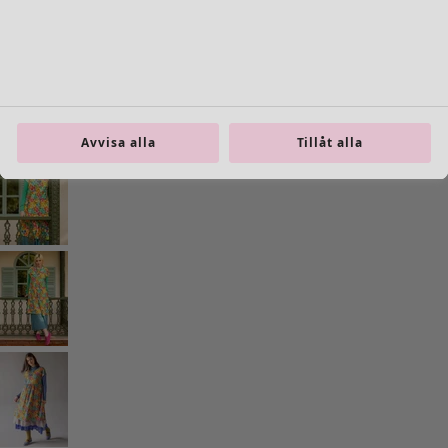
Inredning
Öppna meny Inredning
Avvisa alla
Tillåt alla
Inredning
Nyheter
All inredning
Gardiner
Kuddar & kuddfodral
Mattor
Frotté
Böcker
Tidigare favoriter