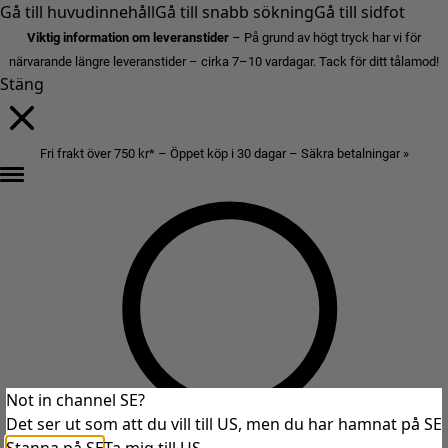
Gå till huvudinnehåll
Gå till snabb sökning
Gå till sidfot
Viktig information om leveranstider
– På grund av högt tryck har vi för
närvarande längre leveranstider – cirka 7–10 vardagar. Tack för ditt tålamod!
Stäng
Fri frakt över 750 kr* – Öppet köp i 30 dagar – Säkra betalningar »
Not in channel SE?
Det ser ut som att du vill till US, men du har hamnat på SE