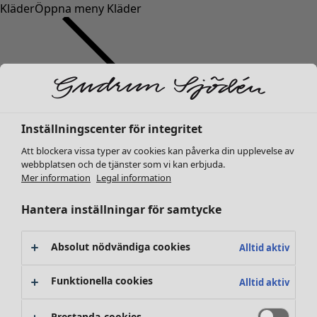
Kläder
Öppna meny Kläder
Inställningscenter för integritet
Kläder
Nyheter
Att blockera vissa typer av cookies kan påverka din upplevelse av
webbplatsen och de tjänster som vi kan erbjuda.
Alla kläder
Mer information
Legal information
Klänningar
Tunikor
Hantera inställningar för samtycke
Toppar
Skjortor & blusar
Absolut nödvändiga cookies
Alltid aktiv
Koftor
Stickade tröjor
Funktionella cookies
Alltid aktiv
Västar
Kappor & jackor
Prestanda-cookies