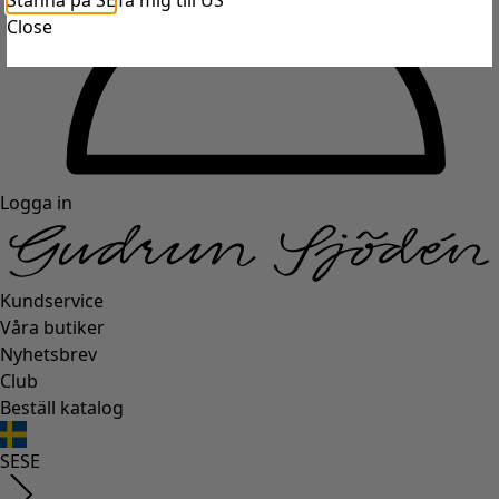
Stanna på SE
Ta mig till US
Close
Logga in
Kundservice
Våra butiker
Nyhetsbrev
Club
Beställ katalog
SE
SE