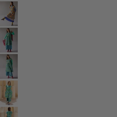
Rum
Badrum
Vardagsrum
Kök & matplats
Shoppa stilen
Klassisk och allmoge inredning