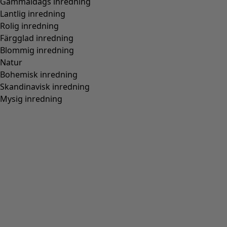
Trikåtop "Petite" i ekologisk bomull
Wish list icon
Finalrea
:
295 kr
Pris
:
595 kr
Färg
duvgrå
52