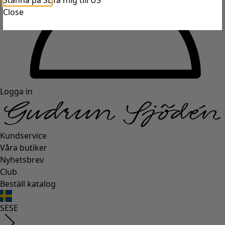
Stanna på SE
Ta mig till US
Close
Logga in
Kundservice
Våra butiker
Nyhetsbrev
Club
Beställ katalog
SE
SE