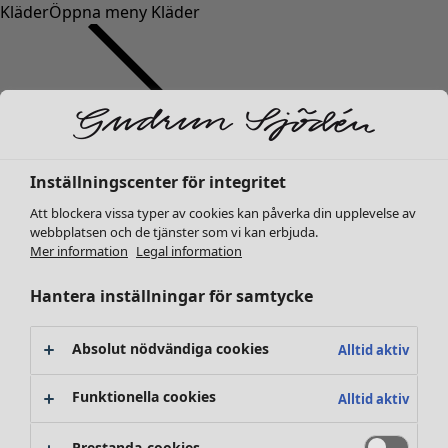
Kläder
Öppna meny Kläder
Inställningscenter för integritet
Kläder
Inredning
Öppna meny Inredning
Nyheter
Att blockera vissa typer av cookies kan påverka din upplevelse av
webbplatsen och de tjänster som vi kan erbjuda.
Alla kläder
Mer information
Legal information
Klänningar
Tunikor
Hantera inställningar för samtycke
Toppar
Skjortor & blusar
Absolut nödvändiga cookies
Alltid aktiv
Koftor
Stickade tröjor
Inredning
Kampanjer
Öppna meny Kampanjer
Funktionella cookies
Alltid aktiv
Västar
Nyheter
Kappor & jackor
All inredning
Prestanda-cookies