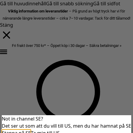
Gå till huvudinnehåll
Gå till snabb sökning
Gå till sidfot
Viktig information om leveranstider
– På grund av högt tryck har vi för
närvarande längre leveranstider – cirka 7–10 vardagar. Tack för ditt tålamod!
Stäng
Fri frakt över 750 kr* – Öppet köp i 30 dagar – Säkra betalningar »
Not in channel SE?
Det ser ut som att du vill till US, men du har hamnat på SE