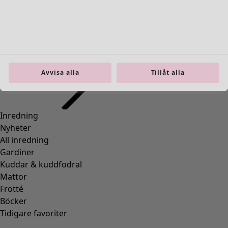
Previous slider image
Next slider image
Current slider image
Gå till 2
Gå till 3
Gå till 4
Gå till 5
Avvisa alla
Tillåt alla
Gå till 6
Fler färger