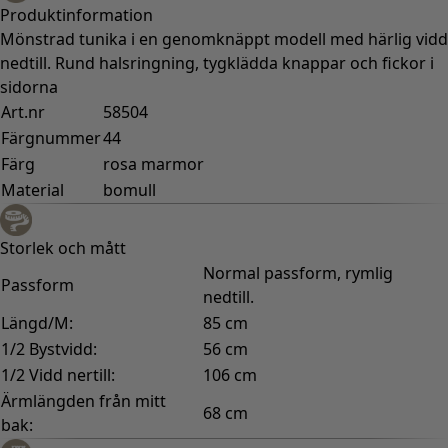
Produktinformation
Mönstrad tunika i en genomknäppt modell med härlig vidd
nedtill. Rund halsringning, tygklädda knappar och fickor i
sidorna
Art.nr
58504
Färgnummer
44
Färg
rosa marmor
Material
bomull
Storlek och mått
Normal passform, rymlig
Passform
nedtill.
Längd/M:
85 cm
1/2 Bystvidd:
56 cm
1/2 Vidd nertill:
106 cm
Ärmlängden från mitt
68 cm
bak: