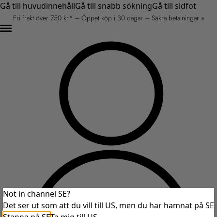
Gå till huvudinnehåll
Gå till snabb sökning
Gå till sidfot
Fri frakt över 750 kr* – Öppet köp i 30 dagar – Säkra betalningar »
Not in channel SE?
Det ser ut som att du vill till US, men du har hamnat på SE