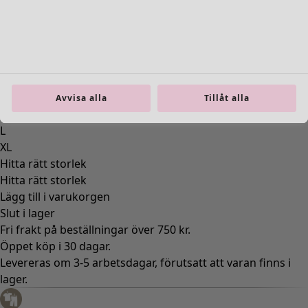
44
Storlek
XS
S
Avvisa alla
Tillåt alla
M
L
XL
Hitta rätt storlek
Hitta rätt storlek
Lägg till i varukorgen
Slut i lager
Fri frakt på beställningar över 750 kr.
Öppet köp i 30 dagar.
Levereras om 3-5 arbetsdagar, förutsatt att varan finns i
lager.