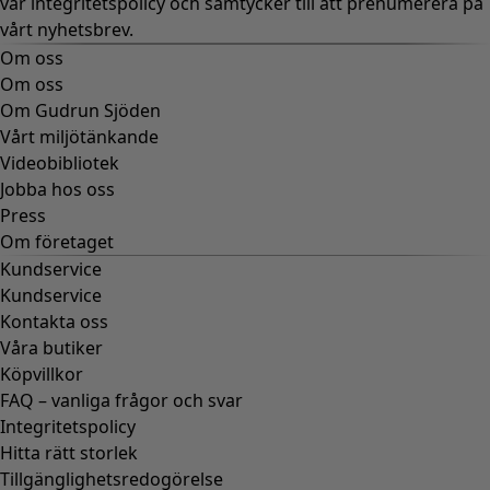
vår
integritetspolicy
och samtycker till att prenumerera på
vårt nyhetsbrev.
Om oss
Om oss
Om Gudrun Sjöden
Vårt miljötänkande
Videobibliotek
Jobba hos oss
Press
Om företaget
Kundservice
Kundservice
Kontakta oss
Våra butiker
Köpvillkor
FAQ – vanliga frågor och svar
Integritetspolicy
Hitta rätt storlek
Tillgänglighetsredogörelse