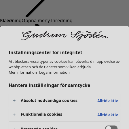
Kläder
Inredning
Öppna meny Inredning
Nyheter
Alla kläder
Klänningar
Tunikor
Inställningscenter för integritet
Toppar
Att blockera vissa typer av cookies kan påverka din upplevelse av
Skjortor & blusar
webbplatsen och de tjänster som vi kan erbjuda.
Koftor
Mer information
Legal information
Stickade tröjor
Inredning
Kampanjer
Öppna meny Kampanjer
Västar
Hantera inställningar för samtycke
Nyheter
Kappor & jackor
All inredning
Byxor
Gardiner
Absolut nödvändiga cookies
Alltid aktiv
Kjolar
Kuddar & kuddfodral
Skor
Mattor
Funktionella cookies
Alltid aktiv
Kimonos
Frotté
Böcker
Prestanda-cookies