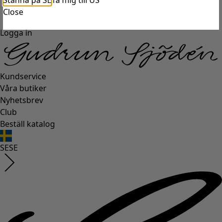
Stanna på SE
Ta mig till US
Close
Logga in
Kundservice
Våra butiker
Nyhetsbrev
Club
Beställ katalog
SE
SE