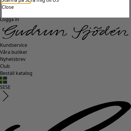
Stanna på SE
Ta mig till US
Close
Logga in
Kundservice
Våra butiker
Nyhetsbrev
Club
Beställ katalog
SE
SE