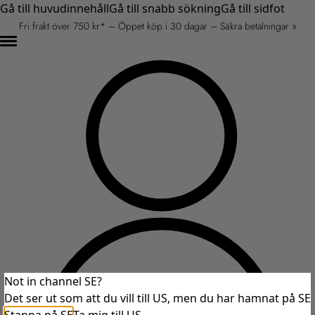
Gå till huvudinnehåll
Gå till snabb sökning
Gå till sidfot
Fri frakt över 750 kr* – Öppet köp i 30 dagar – Säkra betalningar »
Not in channel SE?
Det ser ut som att du vill till US, men du har hamnat på SE