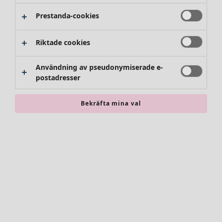
Prestanda-cookies
Kläder
Riktade cookies
Nyheter
Alla kläder
Användning av pseudonymiserade e-
Klänningar
postadresser
Tunikor
Toppar
Bekräfta mina val
Skjortor & blusar
Koftor
Stickade tröjor
Västar
Kappor & jackor
Byxor
Kjolar
Skor
Kimonos