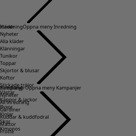
Kläder
Inredning
Öppna meny Inredning
Nyheter
Alla kläder
Klänningar
Tunikor
Toppar
Skjortor & blusar
Koftor
Stickade tröjor
Inredning
Kampanjer
Öppna meny Kampanjer
Västar
Nyheter
Kappor & jackor
All inredning
Byxor
Gardiner
Kjolar
Kuddar & kuddfodral
Skor
Mattor
Kimonos
Frotté