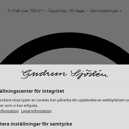
Fri frakt över 750 kr* – Öppet köp i 30 dagar – Säkra betalningar »
ällningscenter för integritet
lockera vissa typer av cookies kan påverka din upplevelse av webbplatsen o
ter som vi kan erbjuda.
nformation
Legal information
era inställningar för samtycke