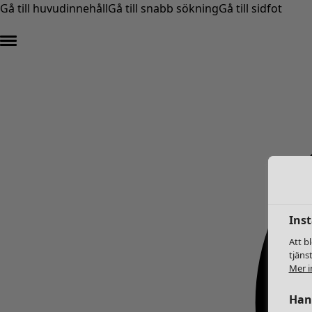
Gå till huvudinnehåll
Gå till snabb sökning
Gå till sidfot
Inst
Att b
tjäns
Mer i
Hant