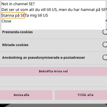
Not in channel SE?
Absolut nödvändiga cookies
Alltid 
Det ser ut som att du vill till US, men du har hamnat på SE
Stanna på SE
Ta mig till US
Funktionella cookies
Alltid 
Close
Prestanda-cookies
Riktade cookies
Användning av pseudonymiserade e-postadresser
Bekräfta mina val
Avvisa alla
Tillåt alla