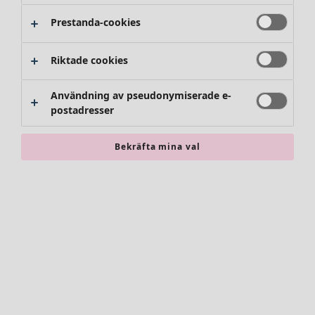
Prestanda-cookies
Kläder
Riktade cookies
Nyheter
Alla kläder
Användning av pseudonymiserade e-
Klänningar
postadresser
Tunikor
Toppar
Bekräfta mina val
Skjortor & blusar
Koftor
Stickade tröjor
Västar
Kappor & jackor
Byxor
Kjolar
Skor
Kimonos