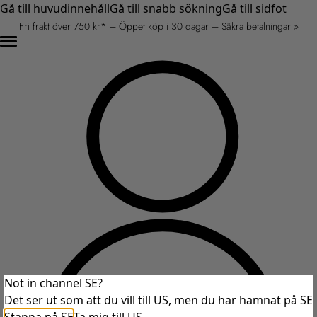
Gå till huvudinnehåll
Gå till snabb sökning
Gå till sidfot
Fri frakt över 750 kr* – Öppet köp i 30 dagar – Säkra betalningar »
Not in channel SE?
Det ser ut som att du vill till US, men du har hamnat på SE