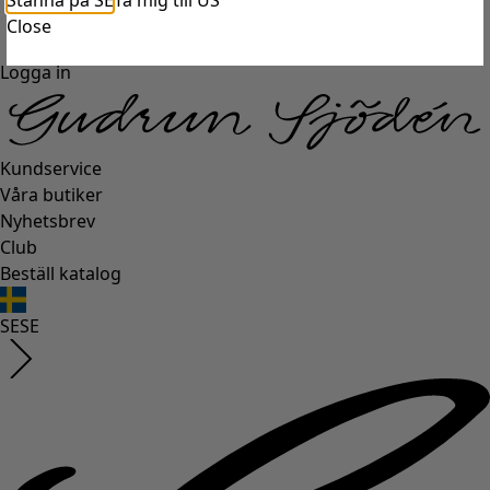
Stanna på SE
Ta mig till US
Close
Logga in
Kundservice
Våra butiker
Nyhetsbrev
Club
Beställ katalog
SE
SE