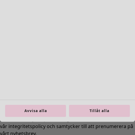
Bohemisk inredning
Skandinavisk inredning
Mysig inredning
Avvisa alla
Tillåt alla