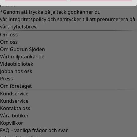
Ja tack »
*Genom att trycka på Ja tack godkänner du
vår
integritetspolicy
och samtycker till att prenumerera på
vårt nyhetsbrev.
Om oss
Om oss
Om Gudrun Sjöden
Vårt miljötänkande
Videobibliotek
Jobba hos oss
Press
Om företaget
Kundservice
Kundservice
Kontakta oss
Våra butiker
Köpvillkor
FAQ – vanliga frågor och svar