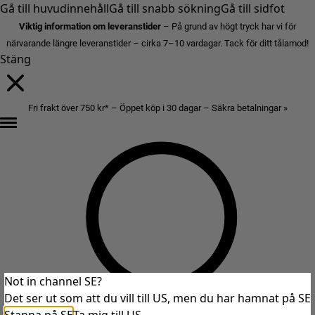
Gå till huvudinnehåll
Gå till snabb sökning
Gå till sidfot
Viktig information om leveranstider
– På grund av högt tryck har vi för
närvarande längre leveranstider – cirka 7–10 vardagar. Tack för ditt tålamod!
Stäng
Fri frakt över 750 kr* – Öppet köp i 30 dagar – Säkra betalningar »
Not in channel SE?
Det ser ut som att du vill till US, men du har hamnat på SE