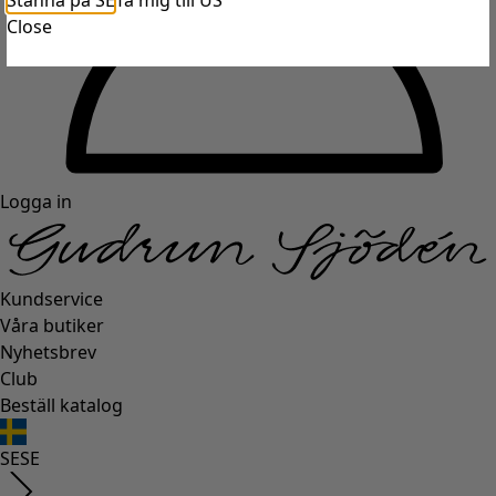
Stanna på SE
Ta mig till US
Close
Logga in
Kundservice
Våra butiker
Nyhetsbrev
Club
Beställ katalog
SE
SE