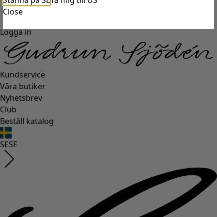
Stanna på SE
Ta mig till US
Close
Logga in
Kundservice
Våra butiker
Nyhetsbrev
Club
Beställ katalog
SE
SE