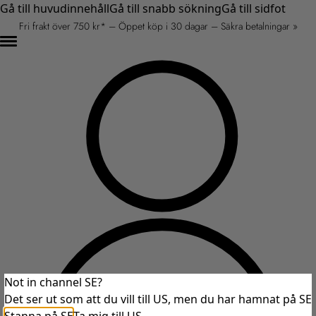
Gå till huvudinnehåll
Gå till snabb sökning
Gå till sidfot
Fri frakt över 750 kr* – Öppet köp i 30 dagar – Säkra betalningar »
Not in channel SE?
Det ser ut som att du vill till US, men du har hamnat på SE