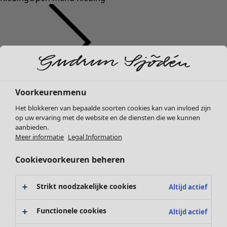
Kleding
Interieur
Open menu Interieur
Voorkeurenmenu
Nieuw
Het blokkeren van bepaalde soorten cookies kan van invloed zijn
Alle kleding
op uw ervaring met de website en de diensten die we kunnen
Jurken
aanbieden.
Tunieken
Meer informatie
Legal Information
Tops
Cookievoorkeuren beheren
Overhemden & blouses
Vesten
Interieur
Campaigns
Open menu Campaigns
Gebreide truien
Strikt noodzakelijke cookies
Altijd actief
Nieuw
Gilets
Alle woonartikelen
Jassen
Functionele cookies
Altijd actief
Gordijnen
Broeken