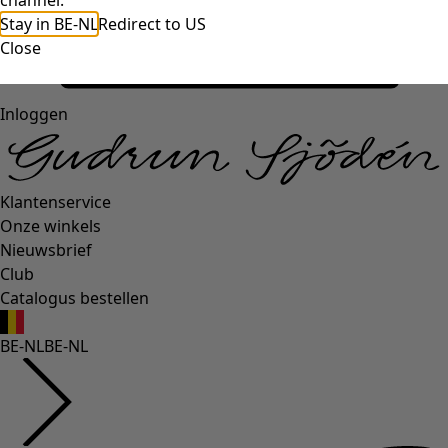
channel.
Stay in BE-NL
Redirect to US
Close
Inloggen
Klantenservice
Onze winkels
Nieuwsbrief
Club
Catalogus bestellen
BE-NL
BE-NL