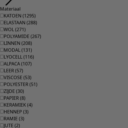
Inrichting
Keuken & eetkamer
Shop de stijl
Klassiek en traditioneel interieur
Traditioneel interieur
Landelijk interieur
Speels interieur
Kleurrijk interieur
Gebloemde woonaccessoires
Natuurlijk