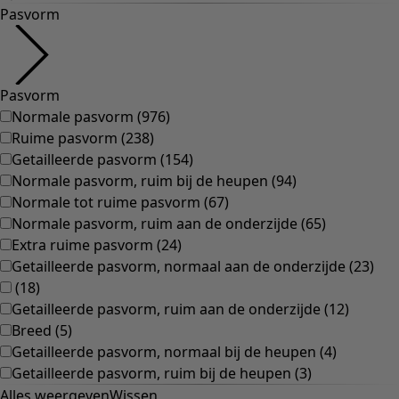
Bohemien interieur
Scandinavisch interieur
Gezellig interieur