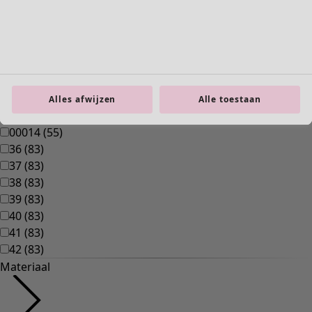
Interieur
Nieuw
Alle woonartikelen
Alles afwijzen
Alle toestaan
Gordijnen
Kussens & Kussenhoezen
Vloerkleden
Badstof
Boeken
Eerdere favorieten
Ruimtes
Badkamer