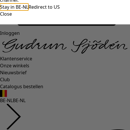
channel.
Stay in BE-NL
Redirect to US
Close
Inloggen
Klantenservice
Onze winkels
Nieuwsbrief
Club
Catalogus bestellen
BE-NL
BE-NL