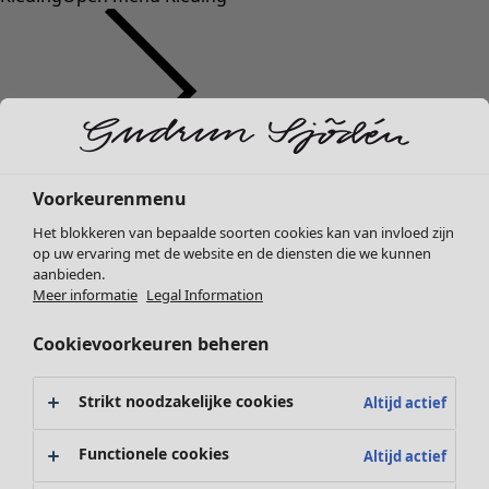
Kleding
Voorkeurenmenu
Nieuw
Het blokkeren van bepaalde soorten cookies kan van invloed zijn
Alle kleding
op uw ervaring met de website en de diensten die we kunnen
Jurken
aanbieden.
Tunieken
Meer informatie
Legal Information
Tops
Cookievoorkeuren beheren
Overhemden & blouses
Vesten
Gebreide truien
Strikt noodzakelijke cookies
Altijd actief
Gilets
Jassen
Functionele cookies
Altijd actief
Broeken