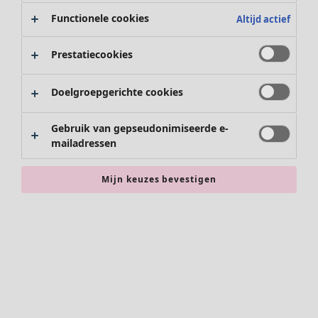
Functionele cookies
Altijd actief
Prestatiecookies
Kleding
Nieuw
Doelgroepgerichte cookies
Alle kleding
Jurken
Gebruik van gepseudonimiseerde e-
Tunieken
mailadressen
Tops
Overhemden & blouses
Mijn keuzes bevestigen
Vesten
Gebreide truien
Gilets
Jassen
Broeken
Rokken
Schoenen
Kimono's