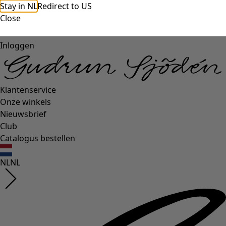
Stay in NL
Redirect to US
Close
Inloggen
Klantenservice
Onze winkels
Nieuwsbrief
Club
Catalogus bestellen
NL
NL