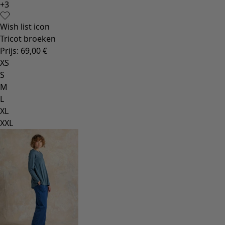
Gebloemde woonaccessoires
Natuurlijk
Bohemien interieur
Scandinavisch interieur
Gezellig interieur