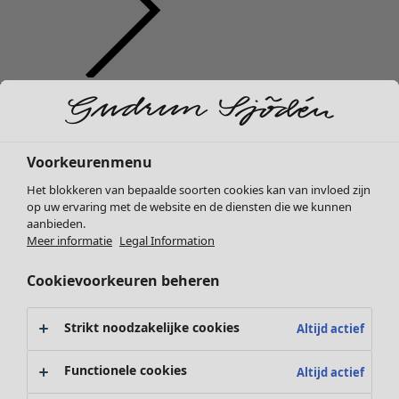
Kleding
Nieuw
Alle kleding
Jurken
Voorkeurenmenu
Tunieken
Het blokkeren van bepaalde soorten cookies kan van invloed zijn
Tops
op uw ervaring met de website en de diensten die we kunnen
Overhemden & blouses
aanbieden.
Vesten
Meer informatie
Legal Information
Gebreide truien
Cookievoorkeuren beheren
Gilets
Jassen
Broeken
Strikt noodzakelijke cookies
Altijd actief
Rokken
Schoenen
Functionele cookies
Altijd actief
Kimono's