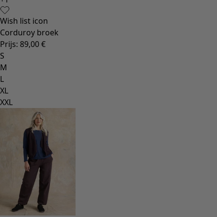
Ruimtes
Badkamer
Inrichting
Keuken & eetkamer
Shop de stijl
Klassiek en traditioneel interieur
Traditioneel interieur
Landelijk interieur
Speels interieur
Kleurrijk interieur