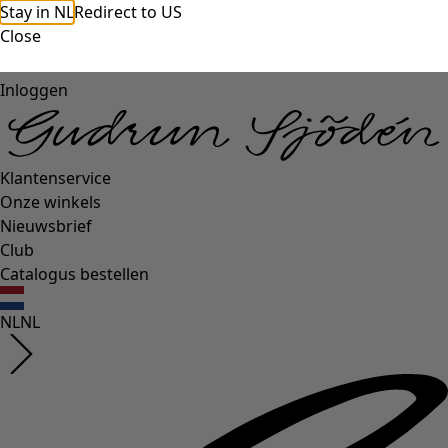
Stay in NL
Redirect to US
Close
Inloggen
Klantenservice
Onze winkels
Nieuwsbrief
Club
Catalogus bestellen
NL
NL