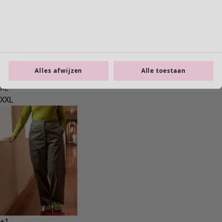
Interieur
Alles afwijzen
Alle toestaan
Nieuw
Alle woonartikelen
Gordijnen
Kussens & Kussenhoezen
Vloerkleden
Badstof
Boeken
Eerdere favorieten