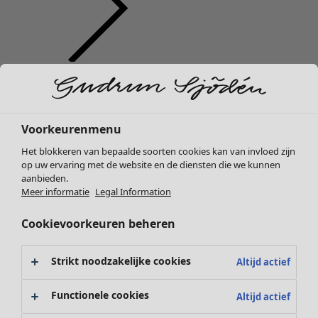
Kleding
Interieur
Open menu Interieur
Nieuw
Alle kleding
Jurken
Voorkeurenmenu
Tunieken
Het blokkeren van bepaalde soorten cookies kan van invloed zijn
Tops
op uw ervaring met de website en de diensten die we kunnen
Overhemden & blouses
aanbieden.
Vesten
Meer informatie
Legal Information
Interieur
Campaigns
Open menu Campaigns
Gebreide truien
Nieuw
Cookievoorkeuren beheren
Gilets
Alle woonartikelen
Jassen
Gordijnen
Broeken
Strikt noodzakelijke cookies
Altijd actief
Kussens & Kussenhoezen
Rokken
Vloerkleden
Schoenen
Functionele cookies
Altijd actief
Badstof
Kimono's