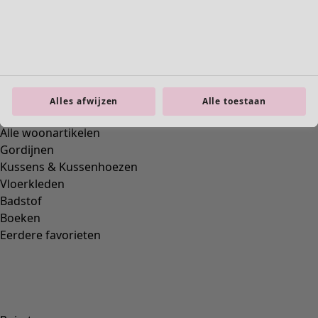
Previous slider image
Next slider image
Current slider image
Ga naar 2
Ga naar 3
Ga naar 4
Ga naar 5
Alles afwijzen
Alle toestaan
Ga naar 6
Meer kleuren