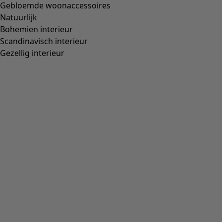
Geweven kimono "Willow" van biologisch katoen
Wish list icon
Prijs
:
189,00 €
Kleur
kashish
15
Maat
S
M
L