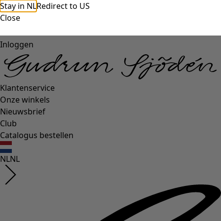
Stay in NL
Redirect to US
Close
Inloggen
Klantenservice
Onze winkels
Nieuwsbrief
Club
Catalogus bestellen
NL
NL