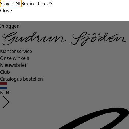
Stay in NL
Redirect to US
Close
Inloggen
Klantenservice
Onze winkels
Nieuwsbrief
Club
Catalogus bestellen
NL
NL