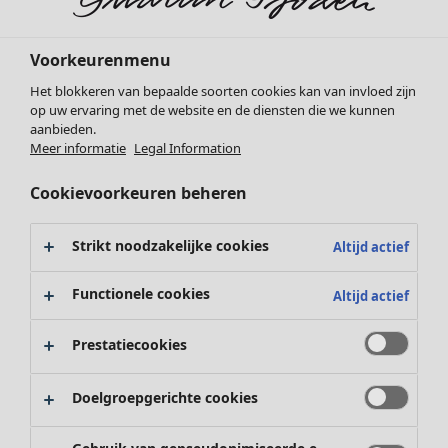
Voorkeurenmenu
Het blokkeren van bepaalde soorten cookies kan van invloed zijn
Kleding
Interieur
Open menu Interieur
op uw ervaring met de website en de diensten die we kunnen
Nieuw
aanbieden.
Alle kleding
Meer informatie
Legal Information
Jurken
Cookievoorkeuren beheren
Tunieken
Tops
Overhemden & blouses
Strikt noodzakelijke cookies
Altijd actief
Vesten
Interieur
Campaigns
Open menu Campaigns
Gebreide truien
Functionele cookies
Altijd actief
Nieuw
Gilets
Alle woonartikelen
Jassen
Prestatiecookies
Gordijnen
Broeken
Kussens & Kussenhoezen
Rokken
Doelgroepgerichte cookies
Vloerkleden
Schoenen
Badstof
Kimono's