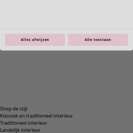
Onze Duitse hub
Naast onze outlet in Zirndorf is ons Duitse hoofdkantoor
gevestigd. Onze medewerkers van de administratieve
Alles afwijzen
Alle toestaan
afdeling, de klantenservice en logistiek werken hier nauw
samen om onze kleurrijke producten aan klanten in
Duitsland, Oostenrijk en Zwitserland te leveren. Naast de
outlet in Zirndorf hebben we ook outlets in Stockholm en
Minneapolis.