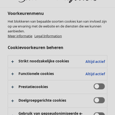
Voorkeurenmenu
Het blokkeren van bepaalde soorten cookies kan van invloed zijn
Kleding
Interieur
Open menu Interieur
op uw ervaring met de website en de diensten die we kunnen
Nieuw
aanbieden.
Meer informatie
Legal Information
Alle kleding
Jurken
Cookievoorkeuren beheren
Tunieken
Tops
Strikt noodzakelijke cookies
Altijd actief
Overhemden & blouses
Vesten
Interieur
Campaigns
Open menu Campaigns
Functionele cookies
Altijd actief
Gebreide truien
Nieuw
Gilets
Alle woonartikelen
Prestatiecookies
Jassen
Gordijnen
Broeken
Kussens & Kussenhoezen
Rokken
Doelgroepgerichte cookies
Vloerkleden
Schoenen
Badstof
Kimono's
Gebruik van gepseudonimiseerde e-