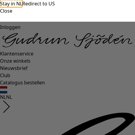
Stay in NL
Redirect to US
Close
Inloggen
Klantenservice
Onze winkels
Nieuwsbrief
Club
Catalogus bestellen
NL
NL