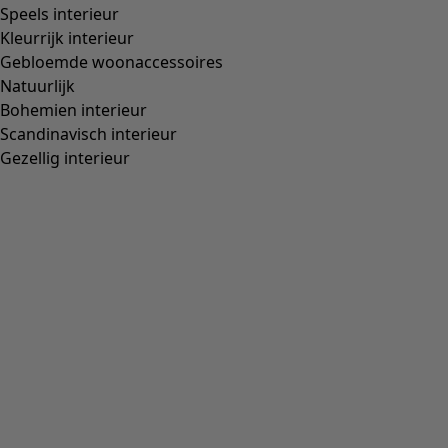
Events in de winkels
Doe mee aan onze events – digitaal of in de winkels! Hier vindt u
ook informatie over komende livestreams en kunt u livestreams
terugkijken.
Ontdek het hier »
Bent u een #gudrunista?
Deel een post, tag hem met #gudrunista en volg ons op Instagram via
@gudrunsjoden
.
Misschien delen we uw foto wel op onze website of onze sociale media.