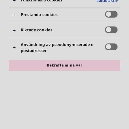
Alltid aktiv
Kläder
Öppna meny Kläder
Prestanda-cookies
Riktade cookies
Användning av pseudonymiserade e-
postadresser
Kläder
Nyheter
Bekräfta mina val
Alla kläder
Klänningar
Tunikor
Toppar
Skjortor & blusar
Koftor
Stickade tröjor
Västar
Kappor & jackor