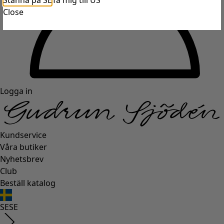
Stanna på SE
Ta mig till US
Close
Logga in
Kundservice
Våra butiker
Nyhetsbrev
Club
Beställ katalog
SE
SE