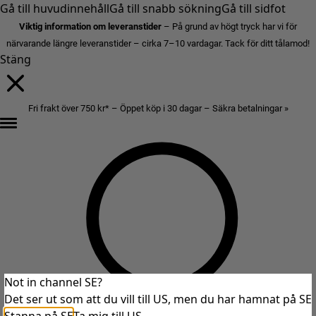
Gå till huvudinnehåll
Gå till snabb sökning
Gå till sidfot
Viktig information om leveranstider
– På grund av högt tryck har vi för
närvarande längre leveranstider – cirka 7–10 vardagar. Tack för ditt tålamod!
Stäng
Fri frakt över 750 kr* – Öppet köp i 30 dagar – Säkra betalningar »
Not in channel SE?
Det ser ut som att du vill till US, men du har hamnat på SE