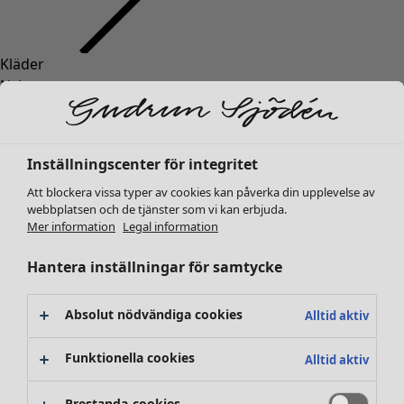
Kläder
Nyheter
Alla kläder
Klänningar
Tunikor
Inställningscenter för integritet
Toppar
Att blockera vissa typer av cookies kan påverka din upplevelse av
Skjortor & blusar
webbplatsen och de tjänster som vi kan erbjuda.
Koftor
Mer information
Legal information
Stickade tröjor
Västar
Hantera inställningar för samtycke
Kappor & jackor
Byxor
Absolut nödvändiga cookies
Alltid aktiv
Kjolar
Skor
Funktionella cookies
Alltid aktiv
Kimonos
Prestanda-cookies