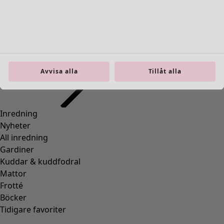
Inredning
Öppna meny Inredning
Avvisa alla
Tillåt alla
Inredning
Nyheter
All inredning
Gardiner
Kuddar & kuddfodral
Mattor
Frotté
Böcker
Tidigare favoriter