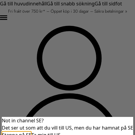
Gå till huvudinnehåll
Gå till snabb sökning
Gå till sidfot
Fri frakt över 750 kr* – Öppet köp i 30 dagar – Säkra betalningar »
Not in channel SE?
Det ser ut som att du vill till US, men du har hamnat på SE