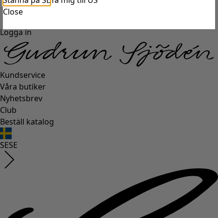
Stanna på SE
Ta mig till US
Close
Logga in
Kundservice
Våra butiker
Nyhetsbrev
Club
Beställ katalog
SE
SE