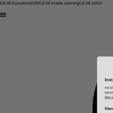
Gå till huvudinnehåll
Gå till snabb sökning
Gå till sidfot
Inst
Att b
tjäns
Mer i
Hant