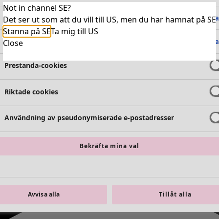
Not in channel SE?
Absolut nödvändiga cookies
Alltid 
Det ser ut som att du vill till US, men du har hamnat på SE
Stanna på SE
Ta mig till US
Funktionella cookies
Alltid 
Close
Prestanda-cookies
Riktade cookies
Användning av pseudonymiserade e-postadresser
Bekräfta mina val
Avvisa alla
Tillåt alla