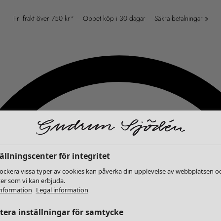
Fri frakt över 750 kr* – Öppet köp i 30 dagar – Säkra betalningar »
ällningscenter för integritet
lockera vissa typer av cookies kan påverka din upplevelse av webbplatsen o
ter som vi kan erbjuda.
nformation
Legal information
era inställningar för samtycke