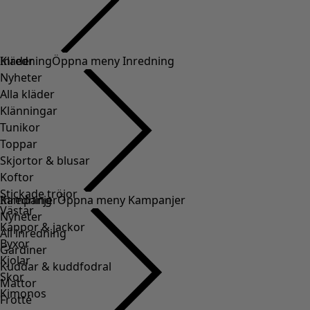
Kläder
Inredning
Öppna meny Inredning
Nyheter
Alla kläder
Klänningar
Tunikor
Toppar
Skjortor & blusar
Koftor
Stickade tröjor
Inredning
Kampanjer
Öppna meny Kampanjer
Västar
Nyheter
Kappor & jackor
All inredning
Byxor
Gardiner
Kjolar
Kuddar & kuddfodral
Skor
Mattor
Kimonos
Frotté