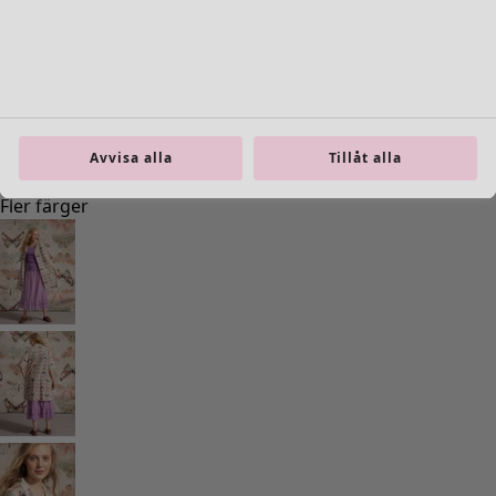
Inredning
Öppna meny Inredning
Avvisa alla
Tillåt alla
Inredning
Nyheter
All inredning
Gardiner
Kuddar & kuddfodral
Mattor
Frotté
Böcker
Tidigare favoriter