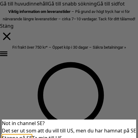
Gå till huvudinnehåll
Gå till snabb sökning
Gå till sidfot
Viktig information om leveranstider
– På grund av högt tryck har vi för
närvarande längre leveranstider – cirka 7–10 vardagar. Tack för ditt tålamod!
Stäng
Fri frakt över 750 kr* – Öppet köp i 30 dagar – Säkra betalningar »
Not in channel SE?
Det ser ut som att du vill till US, men du har hamnat på SE