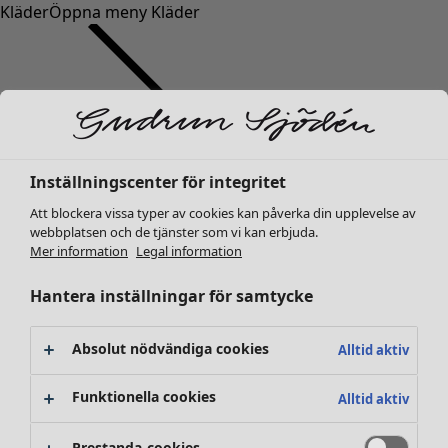
Kläder
Öppna meny Kläder
Inställningscenter för integritet
Kläder
Nyheter
Att blockera vissa typer av cookies kan påverka din upplevelse av
webbplatsen och de tjänster som vi kan erbjuda.
Alla kläder
Mer information
Legal information
Klänningar
Tunikor
Hantera inställningar för samtycke
Toppar
Skjortor & blusar
Absolut nödvändiga cookies
Alltid aktiv
Koftor
Stickade tröjor
Funktionella cookies
Alltid aktiv
Västar
Kappor & jackor
Prestanda-cookies