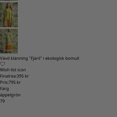
Gammaldags inredning
Lantlig inredning
Rolig inredning
Färgglad inredning
Blommig inredning
Natur
Bohemisk inredning
Skandinavisk inredning
Mysig inredning