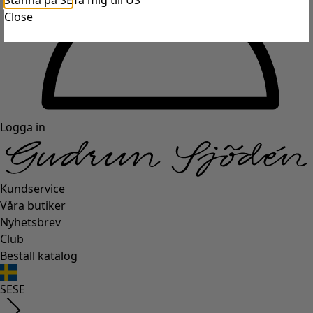
Stanna på SE
Ta mig till US
Close
Logga in
Kundservice
Våra butiker
Nyhetsbrev
Club
Beställ katalog
SE
SE