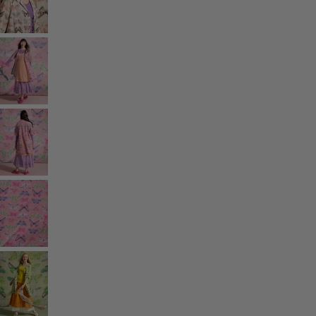
Rum
Badrum
Vardagsrum
Kök & matplats
Shoppa stilen
Klassisk och allmoge inredning