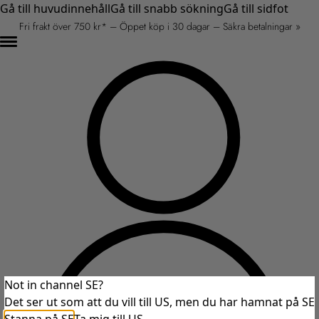
Gå till huvudinnehåll
Gå till snabb sökning
Gå till sidfot
Fri frakt över 750 kr* – Öppet köp i 30 dagar – Säkra betalningar »
Not in channel SE?
Det ser ut som att du vill till US, men du har hamnat på SE