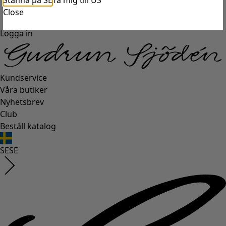
Stanna på SE
Ta mig till US
Close
Logga in
Kundservice
Våra butiker
Nyhetsbrev
Club
Beställ katalog
SE
SE