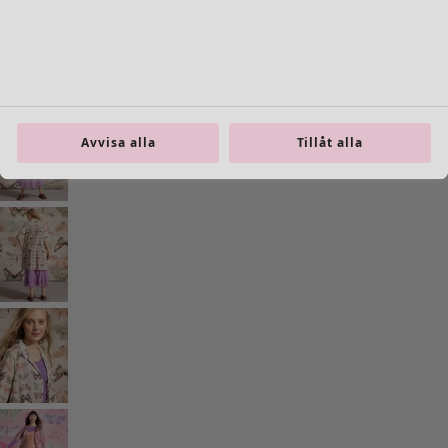
Gå till 5
Gå till 6
Gå till 7
Fler färger
Avvisa alla
Tillåt alla