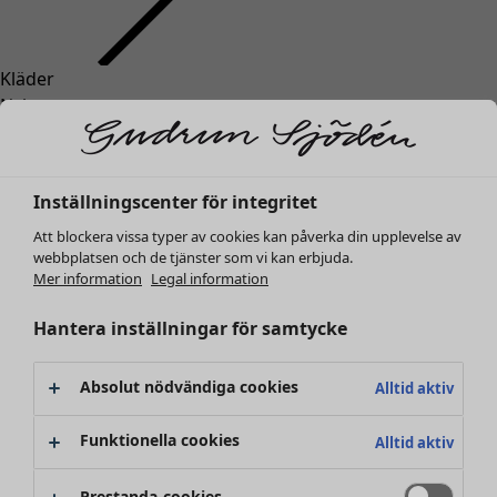
Kläder
Nyheter
Alla kläder
Klänningar
Tunikor
Inställningscenter för integritet
Toppar
Att blockera vissa typer av cookies kan påverka din upplevelse av
Skjortor & blusar
webbplatsen och de tjänster som vi kan erbjuda.
Koftor
Mer information
Legal information
Stickade tröjor
Västar
Hantera inställningar för samtycke
Kappor & jackor
Byxor
Absolut nödvändiga cookies
Alltid aktiv
Kjolar
Skor
Funktionella cookies
Alltid aktiv
Kimonos
Prestanda-cookies