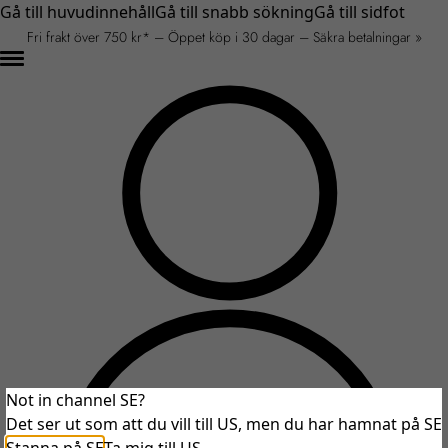
Gå till huvudinnehåll
Gå till snabb sökning
Gå till sidfot
Fri frakt över 750 kr* – Öppet köp i 30 dagar – Säkra betalningar »
Not in channel SE?
Det ser ut som att du vill till US, men du har hamnat på SE
An unexpected error occurred.