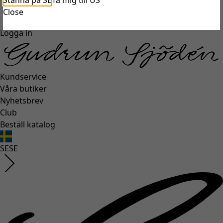
Stanna på SE
Ta mig till US
unexpectederror.buttontext
Close
Logga in
Kundservice
Våra butiker
Nyhetsbrev
Club
Beställ katalog
SE
SE