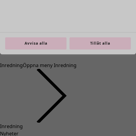
Avvisa alla
Tillåt alla
Inredning
Öppna meny Inredning
Inredning
Nyheter