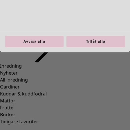
Inredning
Öppna meny Inredning
Avvisa alla
Tillåt alla
Inredning
Nyheter
All inredning
Gardiner
Kuddar & kuddfodral
Mattor
Frotté
Böcker
Tidigare favoriter