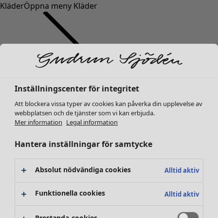
Kläder
Öppna meny Kläder
Inställningscenter för integritet
Kläder
Nyheter
Att blockera vissa typer av cookies kan påverka din upplevelse av
webbplatsen och de tjänster som vi kan erbjuda.
Alla kläder
Mer information
Legal information
Klänningar
Tunikor
Hantera inställningar för samtycke
Toppar
Skjortor & blusar
Absolut nödvändiga cookies
Alltid aktiv
Koftor
Stickade tröjor
Funktionella cookies
Alltid aktiv
Västar
Kappor & jackor
Prestanda-cookies