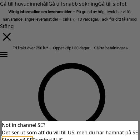
Gå till huvudinnehåll
Gå till snabb sökning
Gå till sidfot
Viktig information om leveranstider
– På grund av högt tryck har vi för
närvarande längre leveranstider – cirka 7–10 vardagar. Tack för ditt tålamod!
Stäng
Fri frakt över 750 kr* – Öppet köp i 30 dagar – Säkra betalningar »
Not in channel SE?
Det ser ut som att du vill till US, men du har hamnat på SE