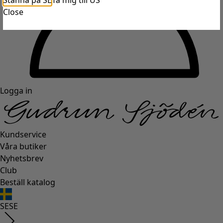
Stanna på SE
Ta mig till US
Close
Logga in
Kundservice
Våra butiker
Nyhetsbrev
Club
Beställ katalog
SE
SE