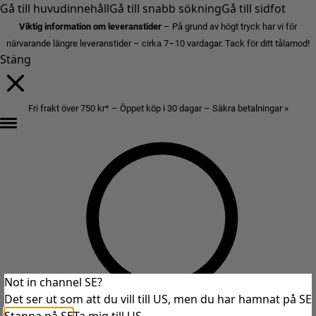
Gå till huvudinnehåll
Gå till snabb sökning
Gå till sidfot
Viktig information om leveranstider
– På grund av högt tryck har vi för
närvarande längre leveranstider – cirka 7–10 vardagar. Tack för ditt tålamod!
Stäng
Fri frakt över 750 kr* – Öppet köp i 30 dagar – Säkra betalningar »
Not in channel SE?
Det ser ut som att du vill till US, men du har hamnat på SE