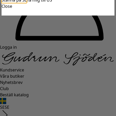
Stanna på SE
Ta mig till US
Close
Logga in
Kundservice
Våra butiker
Nyhetsbrev
Club
Beställ katalog
SE
SE