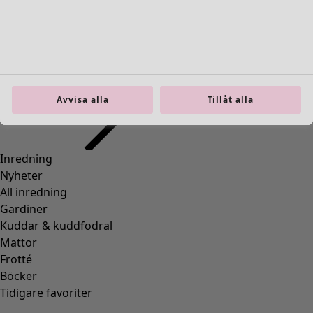
Inredning
Öppna meny Inredning
Avvisa alla
Tillåt alla
Inredning
Nyheter
All inredning
Gardiner
Kuddar & kuddfodral
Mattor
Frotté
Böcker
Tidigare favoriter