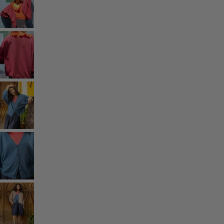
Rum
Badrum
Vardagsrum
Kök & matplats
Shoppa stilen
Klassisk och allmoge inredning