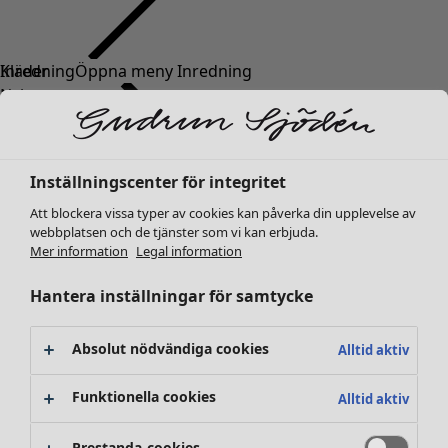
Kläder
Nyheter
Alla kläder
Klänningar
Tunikor
Inställningscenter för integritet
Toppar
Att blockera vissa typer av cookies kan påverka din upplevelse av
Skjortor & blusar
webbplatsen och de tjänster som vi kan erbjuda.
Koftor
Mer information
Legal information
Stickade tröjor
Västar
Hantera inställningar för samtycke
Kappor & jackor
Byxor
Absolut nödvändiga cookies
Alltid aktiv
Kjolar
Skor
Funktionella cookies
Alltid aktiv
Kimonos
Prestanda-cookies