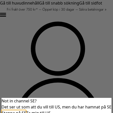
Gå till huvudinnehåll
Gå till snabb sökning
Gå till sidfot
Fri frakt över 750 kr* – Öppet köp i 30 dagar – Säkra betalningar »
Not in channel SE?
Det ser ut som att du vill till US, men du har hamnat på SE