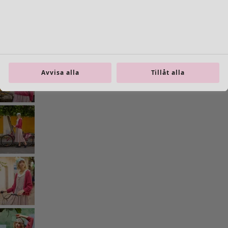
Inredning
Öppna meny Inredning
Avvisa alla
Tillåt alla
Inredning
Nyheter
All inredning
Gardiner
Kuddar & kuddfodral
Mattor
Frotté
Böcker
Tidigare favoriter