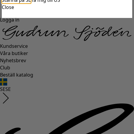
Stanna på SE
Ta mig till US
Close
Logga in
Kundservice
Våra butiker
Nyhetsbrev
Club
Beställ katalog
SE
SE