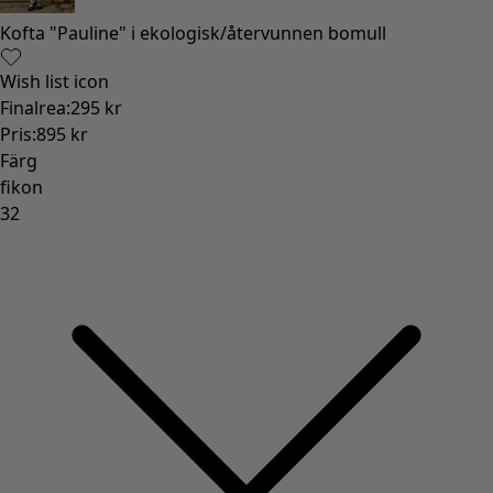
Gammaldags inredning
Lantlig inredning
Rolig inredning
Färgglad inredning
Blommig inredning
Natur
Bohemisk inredning
Skandinavisk inredning
Mysig inredning