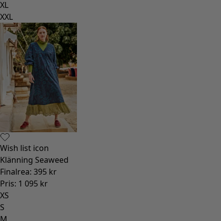
XL
XXL
Wish list icon
Klänning Seaweed
Finalrea
:
395 kr
Pris
:
1 095 kr
XS
S
M