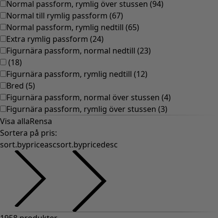
Normal passform, rymlig över stussen
(
94
)
Normal till rymlig passform
(
67
)
Normal passform, rymlig nedtill
(
65
)
Extra rymlig passform
(
24
)
Figurnära passform, normal nedtill
(
23
)
(
18
)
Figurnära passform, rymlig nedtill
(
12
)
Bred
(
5
)
Figurnära passform, normal över stussen
(
4
)
Figurnära passform, rymlig över stussen
(
3
)
Visa alla
Rensa
Sortera på pris
:
sort.bypriceasc
sort.bypricedesc
1958 produkter