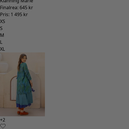
Klänning Marie
Finalrea
:
645 kr
Pris
:
1 495 kr
XS
S
M
L
XL
+
2