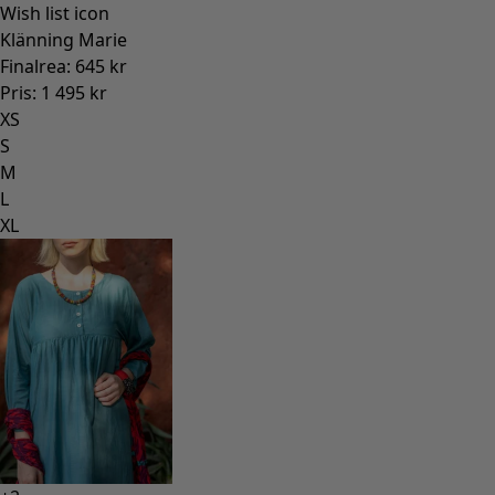
Wish list icon
Klänning Marie
Finalrea
:
645 kr
Pris
:
1 495 kr
XS
S
M
L
XL