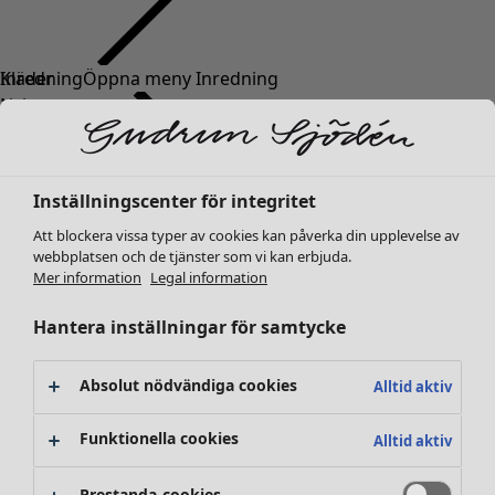
Kläder
Inredning
Öppna meny Inredning
Nyheter
Alla kläder
Klänningar
Tunikor
Inställningscenter för integritet
Toppar
Att blockera vissa typer av cookies kan påverka din upplevelse av
Skjortor & blusar
webbplatsen och de tjänster som vi kan erbjuda.
Koftor
Mer information
Legal information
Stickade tröjor
Inredning
Kampanjer
Öppna meny Kampanjer
Västar
Hantera inställningar för samtycke
Nyheter
Kappor & jackor
All inredning
Byxor
Gardiner
Absolut nödvändiga cookies
Alltid aktiv
Kjolar
Kuddar & kuddfodral
Skor
Mattor
Funktionella cookies
Alltid aktiv
Kimonos
Frotté
Böcker
Prestanda-cookies