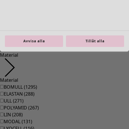
36
(
83
)
37
(
83
)
38
(
83
)
39
(
83
)
40
(
83
)
41
(
83
)
Avvisa alla
Tillåt alla
42
(
83
)
Material
Material
BOMULL
(
1295
)
ELASTAN
(
288
)
ULL
(
271
)
POLYAMID
(
267
)
LIN
(
208
)
MODAL
(
131
)
LYOCELL
(
116
)