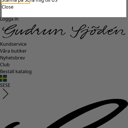
Stanna på SE
Ta mig till US
Close
Logga in
Kundservice
Våra butiker
Nyhetsbrev
Club
Beställ katalog
SE
SE