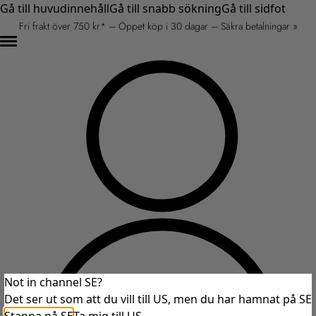
Gå till huvudinnehåll
Gå till snabb sökning
Gå till sidfot
Fri frakt över 750 kr* – Öppet köp i 30 dagar – Säkra betalningar »
Not in channel SE?
Det ser ut som att du vill till US, men du har hamnat på SE