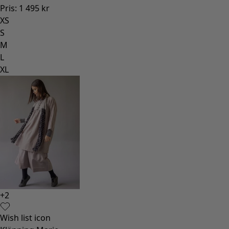
Pris
:
1 495 kr
XS
S
M
L
XL
+
2
Wish list icon