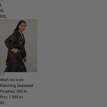
L
XL
XXL
Wish list icon
Klänning Seaweed
Finalrea
:
395 kr
Pris
:
1 095 kr
XS