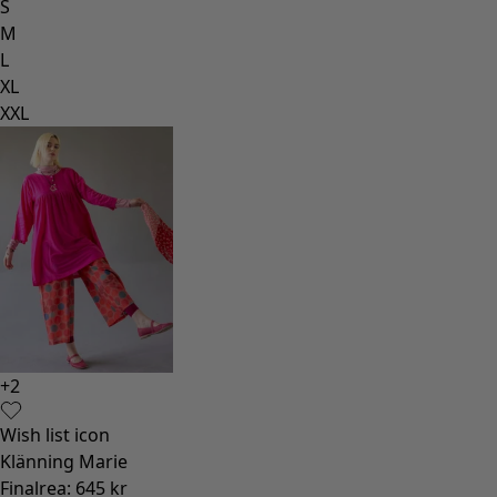
S
M
L
XL
XXL
+
2
Wish list icon
Klänning Marie
Finalrea
:
645 kr