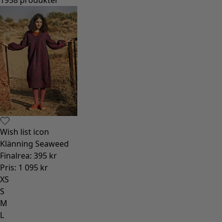
Wish list icon
Klänning Seaweed
Finalrea
:
395 kr
Pris
:
1 095 kr
XS
S
M
L