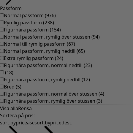
Passform
Normal passform
(
976
)
Rymlig passform
(
238
)
Figurnära passform
(
154
)
Normal passform, rymlig över stussen
(
94
)
Normal till rymlig passform
(
67
)
Normal passform, rymlig nedtill
(
65
)
Extra rymlig passform
(
24
)
Figurnära passform, normal nedtill
(
23
)
(
18
)
Figurnära passform, rymlig nedtill
(
12
)
Bred
(
5
)
Figurnära passform, normal över stussen
(
4
)
Figurnära passform, rymlig över stussen
(
3
)
Visa alla
Rensa
Sortera på pris
:
sort.bypriceasc
sort.bypricedesc