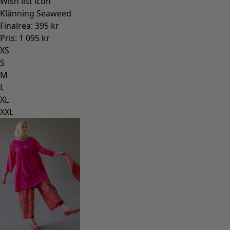
Wish list icon
Klänning Seaweed
Finalrea
:
395 kr
Pris
:
1 095 kr
XS
S
M
L
XL
XXL