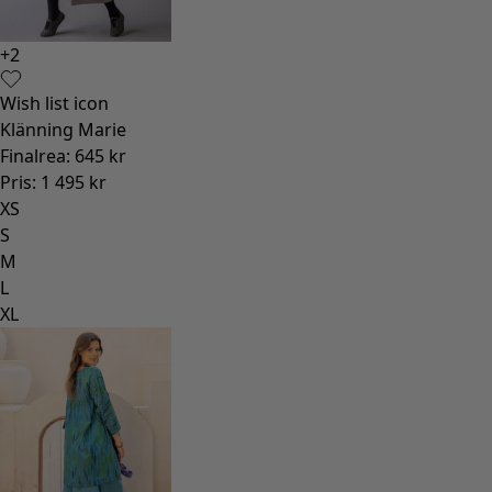
+
2
Wish list icon
Klänning Marie
Finalrea
:
645 kr
Pris
:
1 495 kr
XS
S
M
L
XL