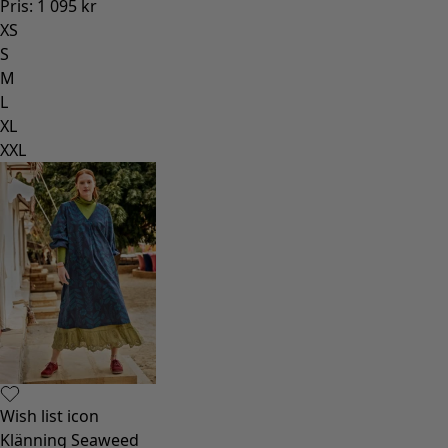
Pris
:
1 095 kr
XS
S
M
L
XL
XXL
Wish list icon
Klänning Seaweed