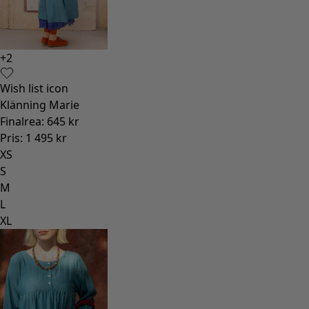
+
2
Wish list icon
Klänning Marie
Finalrea
:
645 kr
Pris
:
1 495 kr
XS
S
M
L
XL