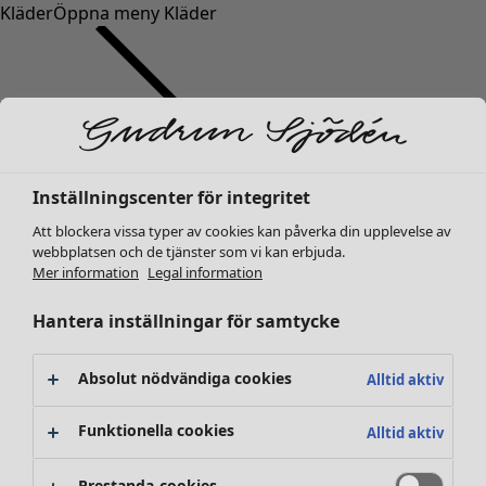
Kläder
Öppna meny Kläder
Inställningscenter för integritet
Kläder
Inredning
Öppna meny Inredning
Nyheter
Att blockera vissa typer av cookies kan påverka din upplevelse av
webbplatsen och de tjänster som vi kan erbjuda.
Alla kläder
Mer information
Legal information
Klänningar
Tunikor
Hantera inställningar för samtycke
Toppar
Skjortor & blusar
Absolut nödvändiga cookies
Alltid aktiv
Koftor
Stickade tröjor
Inredning
Kampanjer
Öppna meny Kampanjer
Funktionella cookies
Alltid aktiv
Västar
Nyheter
Kappor & jackor
All inredning
Prestanda-cookies