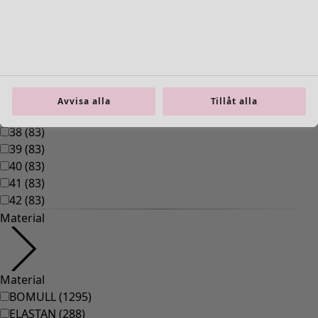
00008
(
109
)
00010
(
109
)
00011
(
8
)
00012
(
109
)
00014
(
55
)
36
(
83
)
Avvisa alla
Tillåt alla
37
(
83
)
38
(
83
)
39
(
83
)
40
(
83
)
41
(
83
)
42
(
83
)
Material
Material
BOMULL
(
1295
)
ELASTAN
(
288
)