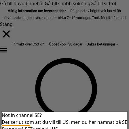
Gå till huvudinnehåll
Gå till snabb sökning
Gå till sidfot
Viktig information om leveranstider
– På grund av högt tryck har vi för
närvarande längre leveranstider – cirka 7–10 vardagar. Tack för ditt tålamod!
Stäng
Fri frakt över 750 kr* – Öppet köp i 30 dagar – Säkra betalningar »
Not in channel SE?
Det ser ut som att du vill till US, men du har hamnat på SE