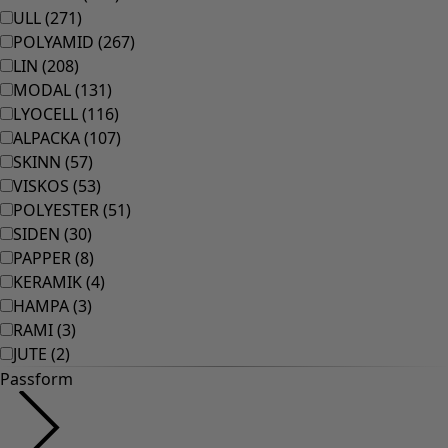
ULL
(
271
)
POLYAMID
(
267
)
LIN
(
208
)
MODAL
(
131
)
LYOCELL
(
116
)
ALPACKA
(
107
)
SKINN
(
57
)
VISKOS
(
53
)
POLYESTER
(
51
)
SIDEN
(
30
)
PAPPER
(
8
)
KERAMIK
(
4
)
HAMPA
(
3
)
RAMI
(
3
)
JUTE
(
2
)
Passform