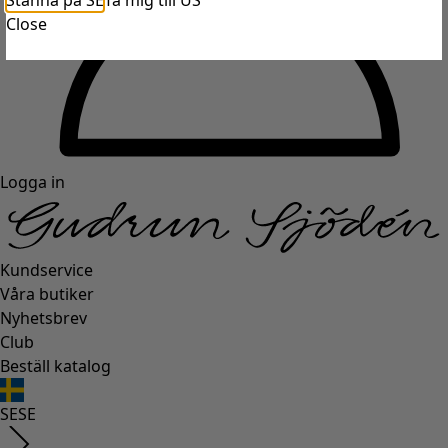
Stanna på SE
Ta mig till US
Close
Logga in
Kundservice
Våra butiker
Nyhetsbrev
Club
Beställ katalog
SE
SE