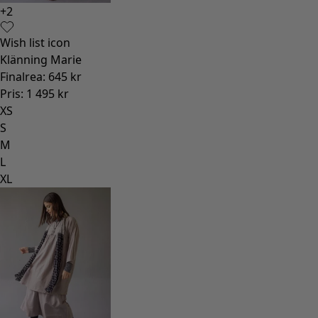
+
2
Wish list icon
Klänning Marie
Finalrea
:
645 kr
Pris
:
1 495 kr
XS
S
M
L
XL