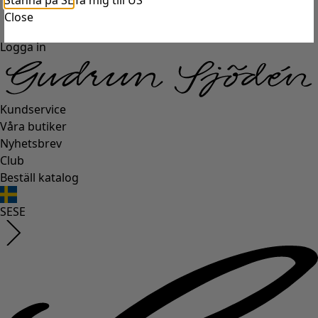
Stanna på SE
Ta mig till US
Close
Logga in
Kundservice
Våra butiker
Nyhetsbrev
Club
Beställ katalog
SE
SE