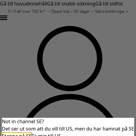
Gå till huvudinnehåll
Gå till snabb sökning
Gå till sidfot
Fri frakt över 750 kr* – Öppet köp i 30 dagar – Säkra betalningar »
Not in channel SE?
Det ser ut som att du vill till US, men du har hamnat på SE