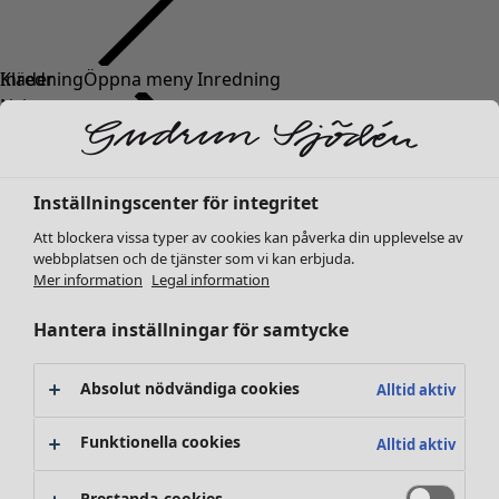
Kläder
Inredning
Öppna meny Inredning
Nyheter
Alla kläder
Klänningar
Tunikor
Inställningscenter för integritet
Toppar
Att blockera vissa typer av cookies kan påverka din upplevelse av
Skjortor & blusar
webbplatsen och de tjänster som vi kan erbjuda.
Koftor
Mer information
Legal information
Stickade tröjor
Inredning
Kampanjer
Öppna meny Kampanjer
Västar
Hantera inställningar för samtycke
Nyheter
Kappor & jackor
All inredning
Byxor
Gardiner
Absolut nödvändiga cookies
Alltid aktiv
Kjolar
Kuddar & kuddfodral
Skor
Mattor
Funktionella cookies
Alltid aktiv
Kimonos
Frotté
Böcker
Prestanda-cookies