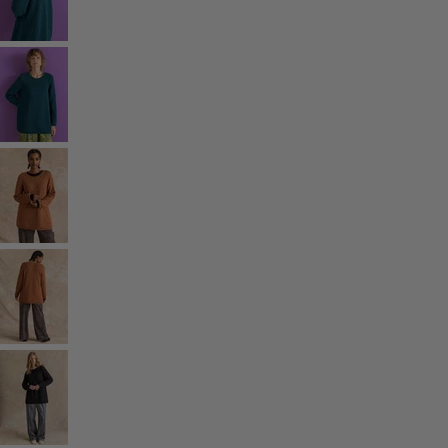
Gammaldags inredning
Lantlig inredning
Rolig inredning
Färgglad inredning
Blommig inredning
Natur
Bohemisk inredning
Skandinavisk inredning
Mysig inredning