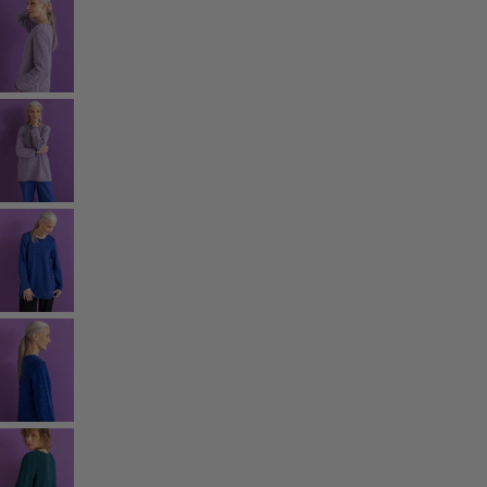
Rum
Badrum
Vardagsrum
Kök & matplats
Shoppa stilen
Klassisk och allmoge inredning