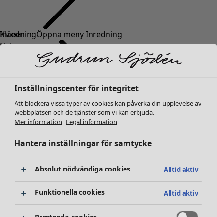
Kläder
Nyheter
Alla kläder
Klänningar
Tunikor
Inställningscenter för integritet
Toppar
Att blockera vissa typer av cookies kan påverka din upplevelse av
Skjortor & blusar
webbplatsen och de tjänster som vi kan erbjuda.
Koftor
Mer information
Legal information
Stickade tröjor
Västar
Hantera inställningar för samtycke
Kappor & jackor
Byxor
Absolut nödvändiga cookies
Alltid aktiv
Kjolar
Skor
Funktionella cookies
Alltid aktiv
Kimonos
Prestanda-cookies