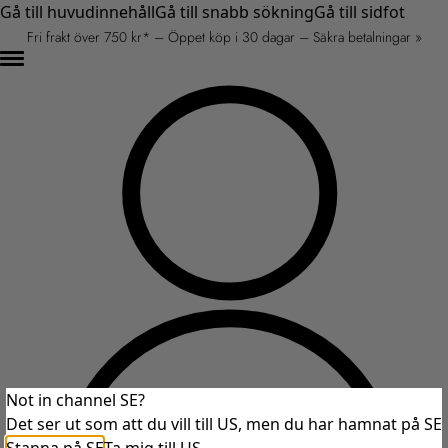
Gå till huvudinnehåll
Gå till snabb sökning
Gå till sidfot
Fri frakt över 750 kr* – Öppet köp i 30 dagar – Säkra betalningar »
Not in channel SE?
Det ser ut som att du vill till US, men du har hamnat på SE