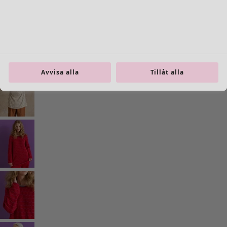
Inredning
Öppna meny Inredning
Avvisa alla
Tillåt alla
Inredning
Nyheter
All inredning
Gardiner
Kuddar & kuddfodral
Mattor
Frotté
Böcker
Tidigare favoriter