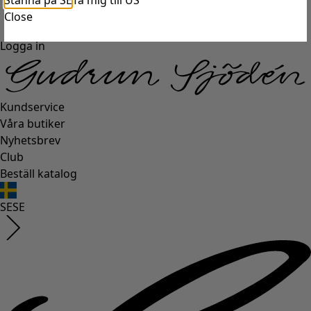
Stanna på SE
Ta mig till US
Close
Logga in
Kundservice
Våra butiker
Nyhetsbrev
Club
Beställ katalog
SE
SE