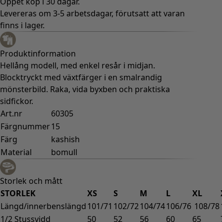
Öppet köp i 30 dagar.
Levereras om 3-5 arbetsdagar, förutsatt att varan
finns i lager.
Produktinformation
Hellång modell, med enkel resår i midjan.
Blocktryckt med växtfärger i en smalrandig
mönsterbild. Raka, vida byxben och praktiska
sidfickor.
Art.nr
60305
Färgnummer
15
Färg
kashish
Material
bomull
Storlek och mått
STORLEK
XS
S
M
L
XL
Längd/innerbenslängd
101/71
102/72
104/74
106/76
108/78
1/2 Stussvidd
50
52
56
60
65