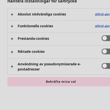
Skor
Hantera inställningar för samtycke
Mattor
Kimonos
Frotté
Böcker
Absolut nödvändiga cookies
Alltid akt
Tidigare favoriter
Kampanjer
Alla kollektioner
Funktionella cookies
Alltid akt
Alla kampanjer
Premiärpris
Prestanda-cookies
Klubbpris
Hitta rätt
Köp-2-pris
Rum
Riktade cookies
Nyheter
Badrum
Kläder
Vardagsrum
Användning av pseudonymiserade e-
Kök & matplats
postadresser
Nyheter
Alla kläder
Bekräfta mina val
Klänningar
Tunikor
Toppar
Skjortor & blusar
Accessoarer