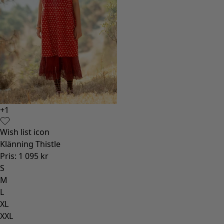
+
1
+
1
Wish list icon
Wish l
Klänning Thistle
Blus R
Pris
:
1 095 kr
Pris
:
8
S
S
M
M
L
L
XL
XL
XXL
XXL