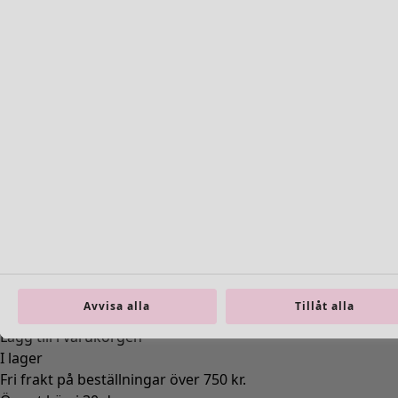
Färg
kashish
15
Storlek
S
M
L
XL
XXL
Hitta rätt storlek
Avvisa alla
Tillåt alla
Hitta rätt storlek
Lägg till i varukorgen
I lager
Fri frakt på beställningar över 750 kr.