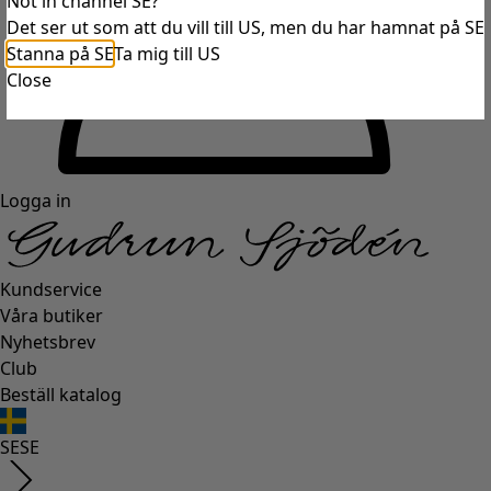
Not in channel SE?
Det ser ut som att du vill till US, men du har hamnat på SE
Stanna på SE
Ta mig till US
Close
Logga in
Kundservice
Våra butiker
Nyhetsbrev
Club
Beställ katalog
SE
SE