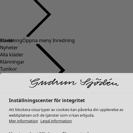
Kläder
Inredning
Öppna meny Inredning
Nyheter
Alla kläder
Klänningar
Tunikor
Toppar
Skjortor & blusar
Koftor
Stickade tröjor
Inredning
Kampanjer
Öppna meny Kampanjer
Inställningscenter för integritet
Västar
Nyheter
Att blockera vissa typer av cookies kan påverka din upplevelse av
Kappor & jackor
All inredning
webbplatsen och de tjänster som vi kan erbjuda.
Byxor
Gardiner
Mer information
Legal information
Kjolar
Kuddar & kuddfodral