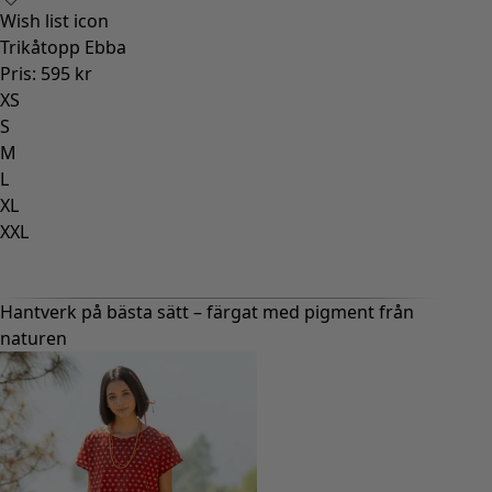
Wish list icon
Wish l
Trikåtopp Ebba
Kängo
Pris
:
595 kr
Pris
:
2
XS
36
S
37
M
38
L
39
XL
40
XXL
41
42
Hantverk på bästa sätt – färgat med pigment från
naturen