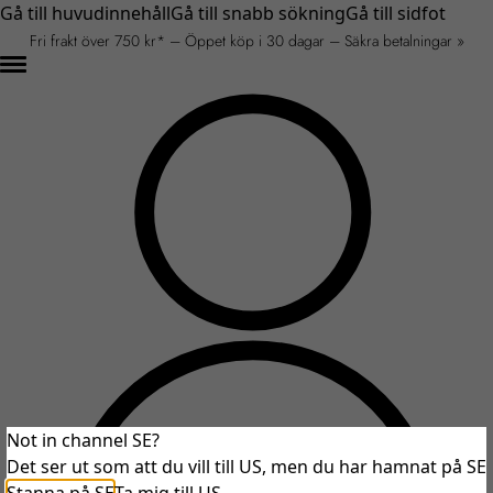
Gå till huvudinnehåll
Gå till snabb sökning
Gå till sidfot
Fri frakt över 750 kr* – Öppet köp i 30 dagar – Säkra betalningar »
Not in channel SE?
Det ser ut som att du vill till US, men du har hamnat på SE
An unexpected error occurred.