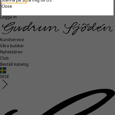
Stanna på SE
Ta mig till US
unexpectederror.buttontext
Close
Logga in
Kundservice
Våra butiker
Nyhetsbrev
Club
Beställ katalog
SE
SE