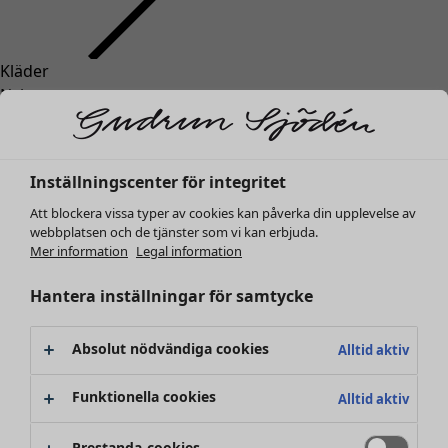
Kläder
Nyheter
Alla kläder
Klänningar
Tunikor
Inställningscenter för integritet
Toppar
Att blockera vissa typer av cookies kan påverka din upplevelse av
Skjortor & blusar
webbplatsen och de tjänster som vi kan erbjuda.
Koftor
Mer information
Legal information
Stickade tröjor
Västar
Hantera inställningar för samtycke
Kappor & jackor
Byxor
Absolut nödvändiga cookies
Alltid aktiv
Kjolar
Skor
Funktionella cookies
Alltid aktiv
Kimonos
Prestanda-cookies