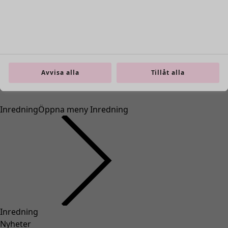
Avvisa alla
Tillåt alla
Inredning
Öppna meny Inredning
Inredning
Nyheter