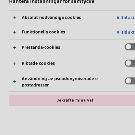
Hantera inställningar för samtycke
Absolut nödvändiga cookies
Alltid akt
Funktionella cookies
Alltid akt
Prestanda-cookies
Riktade cookies
Användning av pseudonymiserade e-
postadresser
Accessoarer
Alla accessoarer
Bekräfta mina val
Sjalar
Leggings
Strumpbyxor
Sockor och strumpor
Väskor & tygpåsar