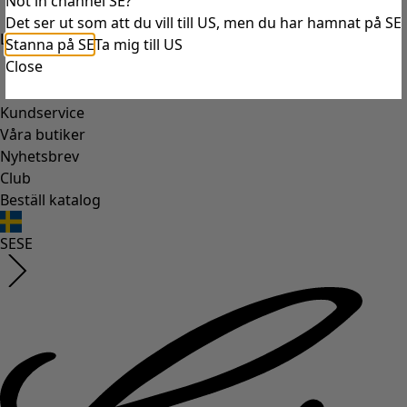
Not in channel SE?
Det ser ut som att du vill till US, men du har hamnat på SE
Logga in
Stanna på SE
Ta mig till US
Close
Kundservice
Våra butiker
Nyhetsbrev
Club
Beställ katalog
SE
SE