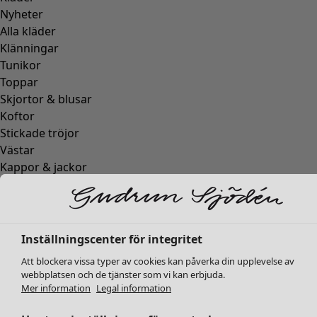
Nyheter
Alla kläder
Klänningar
Tunikor
Toppar
Skjortor & blusar
Koftor
Stickade tröjor
Västar
Kappor & jackor
Byxor
Kjolar
Skor
Kimonos
Inställningscenter för integritet
Att blockera vissa typer av cookies kan påverka din upplevelse av
webbplatsen och de tjänster som vi kan erbjuda.
Mer information
Legal information