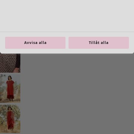
Inredning
Öppna meny Inredning
Avvisa alla
Tillåt alla
Inredning
Nyheter
All inredning
Gardiner
Kuddar & kuddfodral
Mattor
Frotté
Böcker
Tidigare favoriter