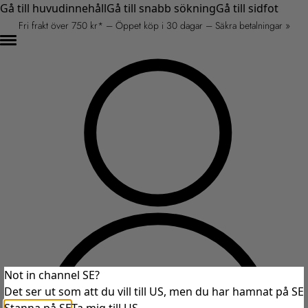
Gå till huvudinnehåll
Gå till snabb sökning
Gå till sidfot
Fri frakt över 750 kr* – Öppet köp i 30 dagar – Säkra betalningar »
Not in channel SE?
Det ser ut som att du vill till US, men du har hamnat på SE