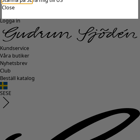
Stanna på SE
Ta mig till US
Close
Logga in
Kundservice
Våra butiker
Nyhetsbrev
Club
Beställ katalog
SE
SE