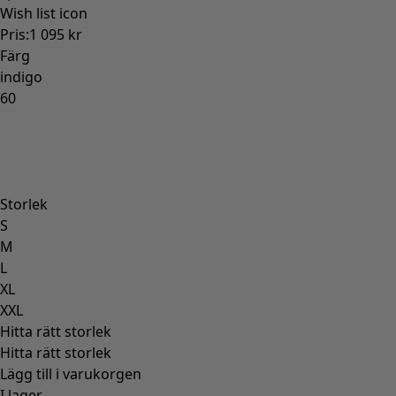
Gammaldags inredning
Lantlig inredning
Rolig inredning
Färgglad inredning
Blommig inredning
Natur
Bohemisk inredning
Skandinavisk inredning
Mysig inredning