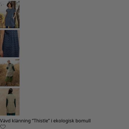
Rum
Badrum
Vardagsrum
Kök & matplats
Shoppa stilen
Klassisk och allmoge inredning