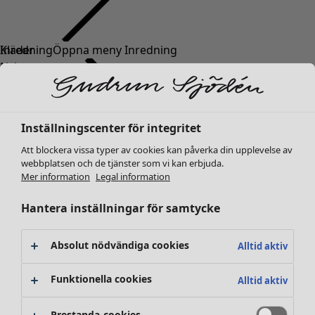
Kläder
Nyheter
Alla kläder
Klänningar
Tunikor
Inställningscenter för integritet
Toppar
Att blockera vissa typer av cookies kan påverka din upplevelse av
Skjortor & blusar
webbplatsen och de tjänster som vi kan erbjuda.
Koftor
Mer information
Legal information
Stickade tröjor
Västar
Hantera inställningar för samtycke
Kappor & jackor
Byxor
Absolut nödvändiga cookies
Alltid aktiv
Kjolar
Skor
Funktionella cookies
Alltid aktiv
Kimonos
Prestanda-cookies