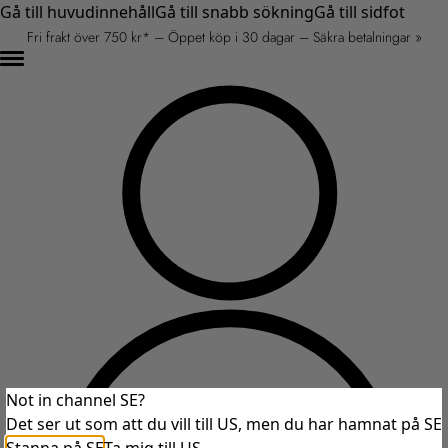
Gå till huvudinnehåll
Gå till snabb sökning
Gå till sidfot
Fri frakt över 750 kr* – Öppet köp i 30 dagar – Säkra betalningar »
Not in channel SE?
Det ser ut som att du vill till US, men du har hamnat på SE