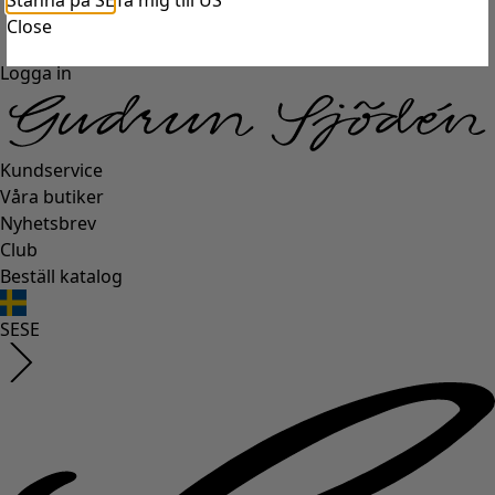
Stanna på SE
Ta mig till US
Close
Logga in
Kundservice
Våra butiker
Nyhetsbrev
Club
Beställ katalog
SE
SE