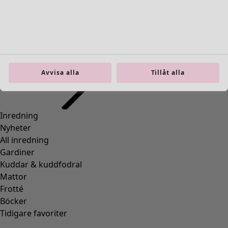
Inredning
Öppna meny Inredning
Avvisa alla
Tillåt alla
Inredning
Nyheter
All inredning
Gardiner
Kuddar & kuddfodral
Mattor
Frotté
Böcker
Tidigare favoriter