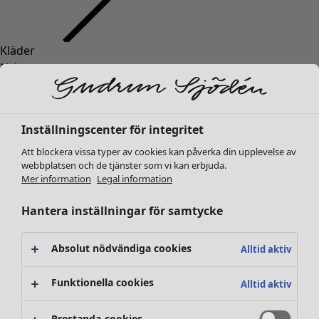
Kläder
Nyheter
Alla kläder
Klänningar
Tunikor
Inställningscenter för integritet
Toppar
Att blockera vissa typer av cookies kan påverka din upplevelse av
Skjortor & blusar
webbplatsen och de tjänster som vi kan erbjuda.
Koftor
Mer information
Legal information
Stickade tröjor
Västar
Hantera inställningar för samtycke
Kappor & jackor
Byxor
Absolut nödvändiga cookies
Alltid aktiv
Kjolar
Skor
Funktionella cookies
Alltid aktiv
Kimonos
Prestanda-cookies