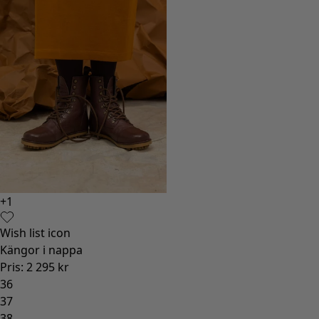
+
1
+
7
Wish list icon
Wish l
Kängor i nappa
Trikåp
Pris
:
2 295 kr
Pris
:
5
36
XS
37
S
38
M