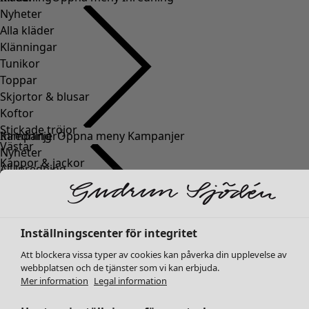
Nyheter
Alla kläder
Klänningar
Tunikor
Toppar
Skjortor & blusar
Koftor
Stickade tröjor
Inredning
Kampanjer
Öppna meny Kampanjer
Västar
Nyheter
Kappor & jackor
All inredning
Byxor
Gardiner
Kjolar
Kuddar & kuddfodral
Skor
Mattor
Kimonos
Inställningscenter för integritet
Frotté
Böcker
Att blockera vissa typer av cookies kan påverka din upplevelse av
Tidigare favoriter
webbplatsen och de tjänster som vi kan erbjuda.
Kampanjer
Alla kollektioner
Mer information
Legal information
Alla kampanjer