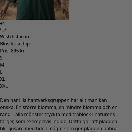
+
1
+
1
Wish list icon
Wish l
Blus Rose hip
Klänni
Pris
:
895 kr
Pris
:
1
S
S
M
M
L
L
XL
XL
XXL
XXL
Den här lilla hantverksgruppen har allt man kan
önska. En större blomma, en mindre blomma och en
rand – alla mönster tryckta med träblock i naturens
färger, som exempelvis indigo. Detta gör att plaggen
blir ljusare med tiden, något som ger plaggen patina