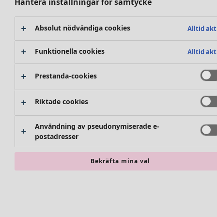
Hantera inställningar för samtycke
Premiärpris
Klubbpris
Hitta rätt
Köp-2-pris
Absolut nödvändiga cookies
Alltid akt
Rum
Nyheter
Badrum
Kläder
Funktionella cookies
Vardagsrum
Alltid akt
Kök & matplats
Prestanda-cookies
Nyheter
Alla kläder
Riktade cookies
Klänningar
Tunikor
Användning av pseudonymiserade e-
Toppar
postadresser
Skjortor & blusar
Accessoarer
Koftor
Alla accessoarer
Bekräfta mina val
Stickade tröjor
Sjalar
Västar
Leggings
Shoppa stilen
Kappor & jackor
Strumpbyxor
Klassisk och allmoge inredning
Byxor
Sockor och strumpor
Gammaldags inredning
Kjolar
Väskor & tygpåsar
Lantlig inredning