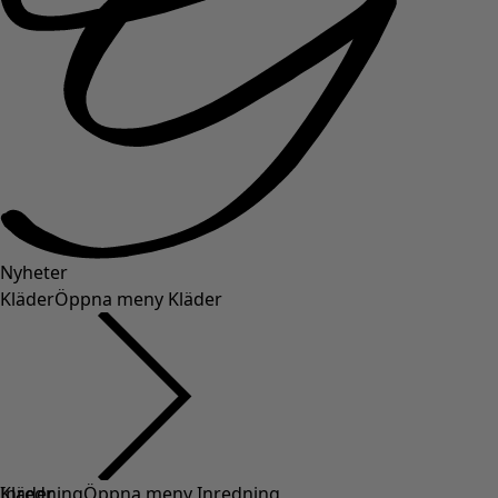
Nyheter
Kläder
Öppna meny Kläder
Kläder
Inredning
Öppna meny Inredning