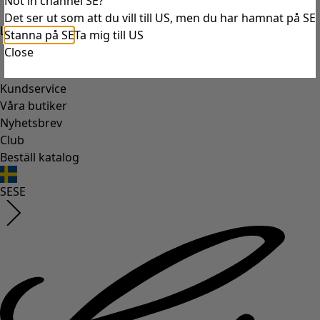
Not in channel SE?
Det ser ut som att du vill till US, men du har hamnat på SE
Logga in
Stanna på SE
Ta mig till US
Close
Kundservice
Våra butiker
Nyhetsbrev
Club
Beställ katalog
SE
SE