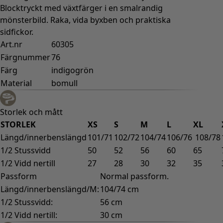
Blocktryckt med växtfärger i en smalrandig
mönsterbild. Raka, vida byxben och praktiska
sidfickor.
Art.nr
60305
Färgnummer
76
Färg
indigogrön
Material
bomull
Storlek och mått
STORLEK
XS
S
M
L
XL
Längd/innerbenslängd
101/71
102/72
104/74
106/76
108/78
1/2 Stussvidd
50
52
56
60
65
1/2 Vidd nertill
27
28
30
32
35
Passform
Normal passform.
Längd/innerbenslängd/M:
104/74 cm
1/2 Stussvidd:
56 cm
1/2 Vidd nertill:
30 cm