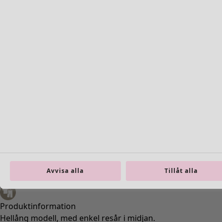
Storlek
S
M
L
XL
XXL
Hitta rätt storlek
Hitta rätt storlek
Lägg till i varukorgen
I lager
Fri frakt på beställningar över 750 kr.
Öppet köp i 30 dagar.
Levereras om 3-5 arbetsdagar, förutsatt att varan
Avvisa alla
Tillåt alla
finns i lager.
Produktinformation
Hellång modell, med enkel resår i midjan.