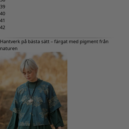
39
L
40
XL
41
XXL
42
Hantverk på bästa sätt – färgat med pigment från
naturen